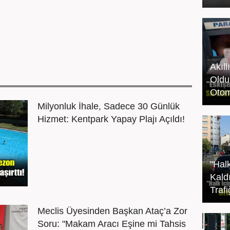
Akıll
Oldu
Otom
Milyonluk İhale, Sadece 30 Günlük
Hizmet: Kentpark Yapay Plajı Açıldı!
"Hal
Kaldı
Traf
Meclis Üyesinden Başkan Ataç’a Zor
Soru: "Makam Aracı Eşine mi Tahsis