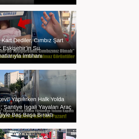
ı Kart Dediler, Cımbız Şart
: Eskişehir’in Su
atlarıyla İmtihanı
kevi" Yapılırken Halk Yolda
: Şantiye İşgali Yayaları Araç
iğiyle Baş Başa Bıraktı