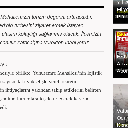
Yıl 
Mily
Plaj
hallemizin turizm değerini artıracaktır.
ri’nin türbesini ziyaret etmek isteyen
 ulaşım kolaylığı sağlanmış olacak. İlçemizin
anlılık katacağına yürekten inanıyoruz."
ESKİ
Arız
uyu
Abo
esiyle birlikte, Yunusemre Mahallesi’nin lojistik
 sayısındaki yükselişle yerel ticaretin
n ihtiyaçlarını yakından takip ettiklerini belirten
çen tüm kurumlara teşekkür ederek kararın
edi.
Vata
Odun
Kend