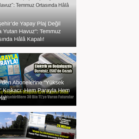
şehir’de Yapay Plaj Değil
a Yutan Havuz": Temmuz
sında Hâlâ Kapalı!
’den Abonelerine "Yüksek
" Kıskacı: Hem Parayla Hem
la!