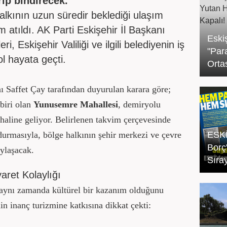
rip bindirecek.
alkının uzun süredir beklediği ulaşım
m atıldı. AK Parti Eskişehir İl Başkanı
Eski
i, Eskişehir Valiliği ve ilgili belediyenin iş
"Par
ol hayata geçti.
Orta
ı Saffet Çay tarafından duyurulan karara göre;
biri olan
Yunusemre Mahallesi
, demiryolu
i haline geliyor. Belirlenen takvim çerçevesinde
durmasıyla, bölge halkının şehir merkezi ve çevre
ESKİ
Borç
aylaşacak.
Sıray
aret Kolaylığı
 aynı zamanda kültürel bir kazanım olduğunu
n inanç turizmine katkısına dikkat çekti: