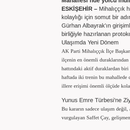
Mahallesi’nde yolcu indi
ESKİŞEHİR –
Mihalıççık h
kolaylığı için somut bir adı
Gürhan Albayrak’ın girişimler
birliğiyle hazırlanan protok
Ulaşımda Yeni Dönem
AK Parti Mihalıççık İlçe Başkan
ilçenin en önemli duraklarından 
hattındaki aktif duraklardan bir
haftada iki trenin bu mahallede 
illere erişimi önemli ölçüde kol
Yunus Emre Türbesi’ne Ziy
Bu kararın sadece ulaşım değil,
vurgulayan Saffet Çay, gelişmeni