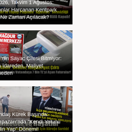
2026, Takvim 1 Ağustos:
onlar Harcanan Kentpark
ı Ne Zaman Açılacak?
’nin Sayaç Çilesi Bitmiyor:
a İdareden, Maliyet
neden
ndaş Kürek Başında:
pazarı’nda “Kendi Yolunu
in Yap” Dönemi!