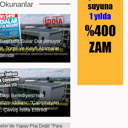
Okunanlar
başı’nda Sular Durulmuyor:
t, Torpil ve Keyfi Atamalar
demde
başı Belediyesi’nde
tizm İddiası: "Çalışmayan
, Çavuş İstifa Ettirildi"