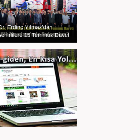
 Dr. Erdinç Yılmaz’dan
şehirlilere 15 Temmuz Daveti