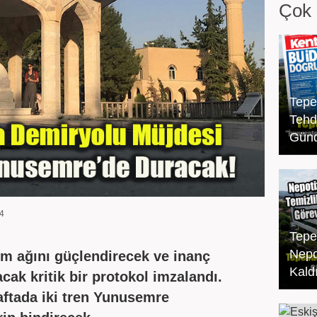
Çok 
Tepe
Tehdi
Gün
4
Tepe
Nepo
şım ağını güçlendirecek ve inanç
Kaldı
cak kritik bir protokol imzalandı.
haftada iki tren Yunusemre