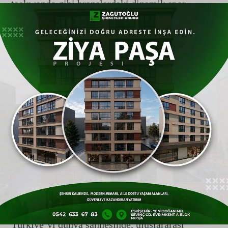
taekwondo gibi branşlardaki dinamik spor
gösterileri izleyicilerin nefesini kesti.
Hemen ardından Türkiye'nin farklı yörelerine ait
ezgileri ve motifleri sahneye taşıyan halk
oyunları ekipleri, estetik figürleriyle salonu
dolduran binlerce vatandaşa tam bir görsel şölen
sundu. Gençlerin senkronize hareketleri ve
bayram neşesi tribünlerden büyük destek gördü.
Şampiyonların Madalya Gururu
Görsel şölenin ardından tören,
Eskişehir
’in
göğsünü kabartan uluslararası başarıların
ödüllendirilmesiyle devam etti.
Eskişehir
’i ve
Türkiye’yi dünya sahnesinde, uluslararası