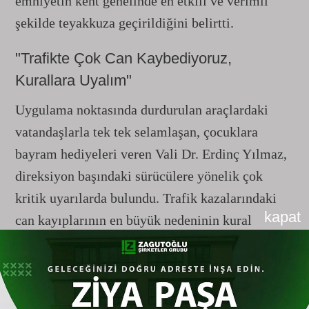
emniyetin kent genelinde en etkili ve verimli
şekilde teyakkuza geçirildiğini belirtti.
"Trafikte Çok Can Kaybediyoruz,
Kurallara Uyalım"
Uygulama noktasında durdurulan araçlardaki
vatandaşlarla tek tek selamlaşan, çocuklara
bayram hediyeleri veren Vali Dr. Erdinç Yılmaz,
direksiyon başındaki sürücülere yönelik çok
kritik uyarılarda bulundu. Trafik kazalarındaki
kapat
can kayıplarının en büyük nedeninin kural
ihlalleri olduğunu vurgulayan Vali Yılmaz, şu
ifadeleri kullandı: