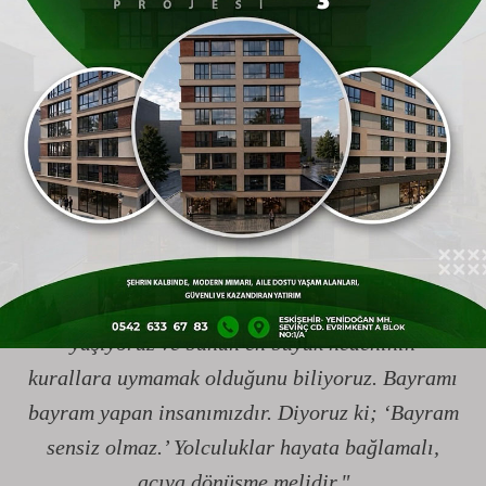
"Cenabı Allah’a hamdolsun bir Kurban
Bayramı’na daha kavuşmanın mutluluğunu
yaşıyoruz. Arife günündeyiz. Jandarmamız,
emniyetimiz ve bayram boyunca görevli olan
bütün kurumlarımız sahada en etkili ve verimli
şekilde çalışmalarını sürdürüyor. Özellikle
bayramda seyahat eden vatandaşlarımızın trafik
kurallarına azami dikkat göstermelerini
istiyoruz. Çünkü trafikte maalesef çok can kaybı
yaşıyoruz ve bunun en büyük nedeninin
kurallara uymamak olduğunu biliyoruz. Bayramı
bayram yapan insanımızdır. Diyoruz ki; ‘Bayram
sensiz olmaz.’ Yolculuklar hayata bağlamalı,
acıya dönüşme melidir."