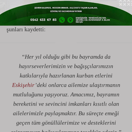
Derneği Başkanı Enes Yıldırım, dayanışmanın
önemine dikkat çekti. Paylaşma kültürünü diri
tutmayı hedeflediklerini belirten Yıldırım,
şunları kaydetti:
“Her yıl olduğu gibi bu bayramda da
hayırseverlerimizin ve bağışçılarımızın
katkılarıyla hazırlanan kurban etlerini
Eskişehir
’deki onlarca ailemize ulaştırmanın
mutluluğunu yaşıyoruz. Amacımız, bayramın
bereketini ve sevincini imkanları kısıtlı olan
ailelerimizle paylaşmaktır. Bu süreçte emeği
geçen tüm gönüllülerimize ve desteklerini