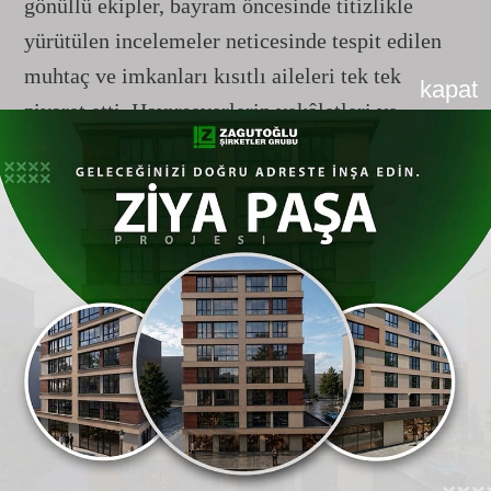
gönüllü ekipler, bayram öncesinde titizlikle
yürütülen incelemeler neticesinde tespit edilen
muhtaç ve imkanları kısıtlı aileleri tek tek
kapat
ziyaret etti. Hayırseverlerin vekâletleri ve
bağışlarıyla hazırlanan kurban eti paketleri,
bayram günleri boyunca planlı bir
koordinasyonla bu ailelerin adreslerine teslim
edildi.
"Amacımız Bayramın Sevincini
Paylaşmak"
Bayram periyodunda gerçekleştirilen
organizasyonun detaylarına ilişkin önemli
açıklamalarda bulunan
Eskişehir
Umut Kervanı