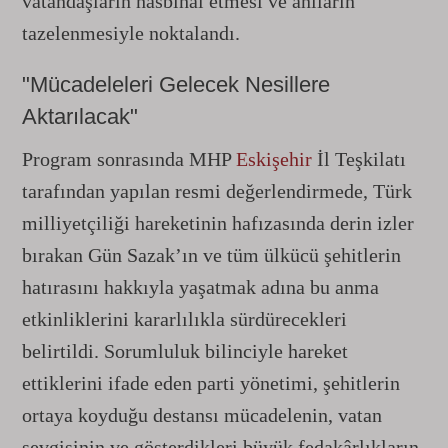
vatandaşların hasbihal etmesi ve anıların
tazelenmesiyle noktalandı.
"Mücadeleleri Gelecek Nesillere
Aktarılacak"
Program sonrasında MHP
Eskişehir
İl Teşkilatı
tarafından yapılan resmi değerlendirmede, Türk
milliyetçiliği hareketinin hafızasında derin izler
bırakan Gün Sazak’ın ve tüm ülkücü şehitlerin
hatırasını hakkıyla yaşatmak adına bu anma
etkinliklerini kararlılıkla sürdürecekleri
belirtildi. Sorumluluk bilinciyle hareket
ettiklerini ifade eden parti yönetimi, şehitlerin
ortaya koyduğu destansı mücadelenin, vatan
sevgisinin ve gösterdikleri büyük fedakârlıkların