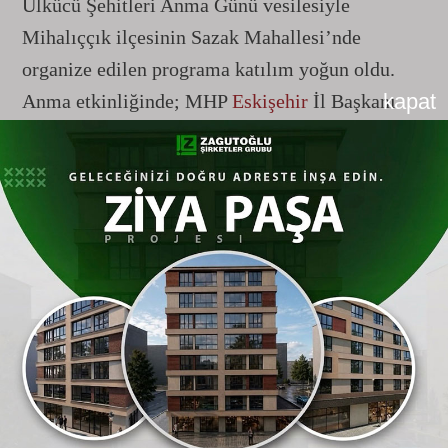
Ülkücü Şehitleri Anma Günü vesilesiyle
Mihalıççık ilçesinin Sazak Mahallesi’nde
organize edilen programa katılım yoğun oldu.
kapat
Anma etkinliğinde; MHP
Eskişehir
İl Başkanı
Ayhan Sezer, MHP eski milletvekili Metin
Nurullah Sazak,
Eskişehir
Ülkü Ocakları Başkanı
Gökhan Aker, MHP ilçe başkanları, parti
yöneticileri, Ülkü Ocakları mensupları ve çok
sayıda vatandaş saf tuttu.
Kabri Başında Kur'an-ı Kerim Tilaveti
Anma programının ilk durağı, merhum Gün
Sazak’ın Sazak Mahallesi’nde bulunan aile
kabristanlığı oldu. Din görevlileri tarafından