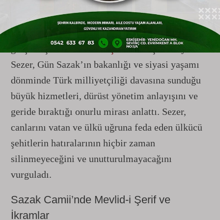
okunan Kur’an-ı Kerim tilavetiyle başlayan
törende, tüm şehitlerin ruhuna dualar gönderildi.
Kabir başındaki merasimin ardından bir konuşma
gerçekleştiren MHP
Eskişehir
İl Başkanı Ayhan
Sezer, Gün Sazak’ın bakanlığı ve siyasi yaşamı
dönminde Türk milliyetçiliği davasına sunduğu
büyük hizmetleri, dürüst yönetim anlayışını ve
geride bıraktığı onurlu mirası anlattı. Sezer,
canlarını vatan ve ülkü uğruna feda eden ülkücü
şehitlerin hatıralarının hiçbir zaman
silinmeyeceğini ve unutturulmayacağını
vurguladı.
Sazak Camii’nde Mevlid-i Şerif ve
İkramlar