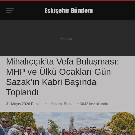
Mihalıççık’ta Vefa Buluşması:
MHP ve Ülkü Ocakları Gün
Sazak’ın Kabri Başında
Toplandı
31 Mayıs 2026 Pazar
Yaşam
Bu haber 3643 kez okundu