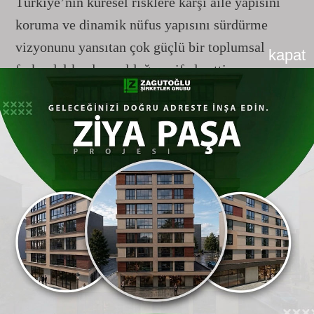
Türkiye’nin küresel risklere karşı aile yapısını
koruma ve dinamik nüfus yapısını sürdürme
vizyonunu yansıtan çok güçlü bir toplumsal
kapat
farkındalık adımı olduğunu ifade etti.
Meydanlardan Dijital Mecralara Geniş
Kapsamlı Kampanya
Hafta boyunca toplumun her kesimine ulaşmak
adına çok yönlü bir iletişim stratejisi izlendi. 81
ilde eş zamanlı olarak hayata geçirilen
farkındalık ve görünürlük çalışmaları şu başlıklar
altında yoğunlaştı:
Açılış ve Lansmanlar:
Tüm illerde
protokol ve vatandaşların katılımıyla