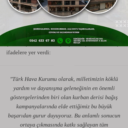
"
Eskişehir
Halkı Milli Değerlere
Bağlılığını Bir Kez Daha Gösterdi"
Elde edilen bu gurur verici neticenin ardından
kampanya paydaşlarına teşekkürlerini ileten
Şube Başkanı Gökhan Çalışkan, açıklamasında şu
ifadelere yer verdi:
"Türk Hava Kurumu olarak, milletimizin köklü
yardım ve dayanışma geleneğinin en önemli
göstergelerinden biri olan kurban derisi bağış
kampanyalarında elde ettiğimiz bu büyük
başarıdan gurur duyuyoruz. Bu anlamlı sonucun
ortaya çıkmasında katkı sağlayan tüm