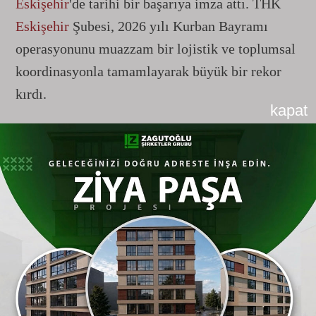
Eskişehir
'de tarihi bir başarıya imza attı. THK
Eskişehir
Şubesi, 2026 yılı Kurban Bayramı
operasyonunu muazzam bir lojistik ve toplumsal
koordinasyonla tamamlayarak büyük bir rekor
kırdı.
kapat
Konuya ilişkin resmi bir açıklama yapan THK
Eskişehir
Şube Başkanı Gökhan Çalışkan,
Eskişehir
halkının kuruma ve milli havacılık
vizyonuna olan sarsılmaz bağlılığını verilerle
ortaya koydu. Yapılan değerlendirmelere göre,
Eskişehir
şubesi 81 il ve yüzlerce ilçe örgütü
arasından sıyrılarak Türkiye genelinde en çok
kurban derisi bağışı toplayan ikinci merkez oldu.