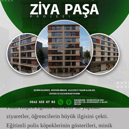
pekiştirildi.
Birimler Arası Keşif Yolculuğu
Etkinlik sadece salon programıyla sınırlı
kalmadı; öğrenciler emniyetin farklı birimlerini
de yerinde görme fırsatı buldu. Trafik Denetleme
Şube Müdürlüğü’nden Çevik Kuvvet Şube
Müdürlüğü’ne kadar pek çok noktayı gezen
çocuklar, polislik hizmetlerinin nasıl
yürütüldüğüne dair bilgiler aldı. Özellikle Bilgi
Teknolojileri ve Haberleşme Şube Müdürlüğü ile
Polis Köpek Eğitim Merkezi’ne yapılan
ziyaretler, öğrencilerin büyük ilgisini çekti.
Eğitimli polis köpeklerinin gösterileri, minik