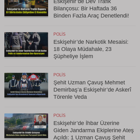
Eskişehir’de Dev Trafik
Bilançosu: Bir Haftada 36
Binden Fazla Araç Denetlendi!
POLIS
Eskişehir’de Narkotik Mesaisi:
18 Olaya Müdahale, 23
Şüpheliye İşlem
POLIS
Şehit Uzman Çavuş Mehmet
Demirbaş’a Eskişehir’de Askerî
Törenle Veda
POLIS
Eskişehir’de İhbar Üzerine
Giden Jandarma Ekiplerine Ateş
Açıldı: 1 Uzman Çavuş Şehit