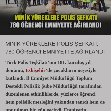
MİNİK YÜREKLERE POLİS ŞEFKATİ:
780 ÖĞRENCİ EMNİYETTE AĞIRLANDI
Türk Polis Teşkilatı’nın 181. kuruluş yıl
dönümü,
Eskişehir
’de çocukların neşesiyle
kutlandı. İl Emniyet Müdürlüğü Toplum
Destekli Polislik Şube Müdürlüğü tarafından
düzenlenen etkinliklerde, yüzlerce öğrenci
hem polislik mesleğini yakından tanıdı hem de
unutulmaz bir gün geçirdi. Emniyetin