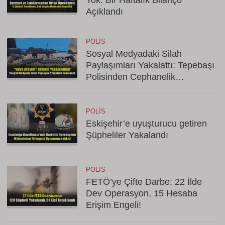
Yok: Bir Haftalık Bilanço
Açıklandı
POLIS
Sosyal Medyadaki Silah
Paylaşımları Yakalattı: Tepebaşı
Polisinden Cephanelik
Operasyonu!
POLIS
Eskişehir’e uyuşturucu getiren
Şüpheliler Yakalandı
POLIS
FETÖ’ye Çifte Darbe: 22 İlde
Dev Operasyon, 15 Hesaba
Erişim Engeli!