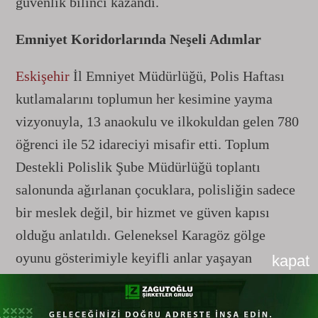
güvenlik bilinci kazandı.
Emniyet Koridorlarında Neşeli Adımlar
Eskişehir
İl Emniyet Müdürlüğü, Polis Haftası
kutlamalarını toplumun her kesimine yayma
vizyonuyla, 13 anaokulu ve ilkokuldan gelen 780
öğrenci ile 52 idareciyi misafir etti. Toplum
Destekli Polislik Şube Müdürlüğü toplantı
salonunda ağırlanan çocuklara, polisliğin sadece
bir meslek değil, bir hizmet ve güven kapısı
olduğu anlatıldı. Geleneksel Karagöz gölge
oyunu gösterimiyle keyifli anlar yaşayan
kapat
miniklere, günün anısına çeşitli hediyeler takdim
edilerek emniyet teşkilatına olan sevgileri