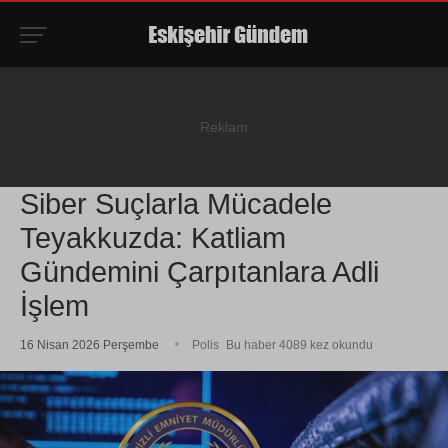
Siber Suçlarla Mücadele
Teyakkuzda: Katliam
Gündemini Çarpıtanlara Adli
İşlem
16 Nisan 2026 Perşembe
Polis
Bu haber 4089 kez okundu