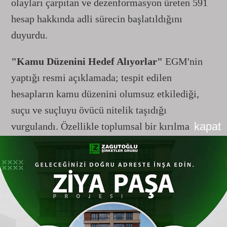
olayları çarpıtan ve dezenformasyon üreten 591
hesap hakkında adli sürecin başlatıldığını
duyurdu.
"Kamu Düzenini Hedef Alıyorlar"
EGM'nin
yaptığı resmi açıklamada; tespit edilen
hesapların kamu düzenini olumsuz etkilediği,
suçu ve suçluyu övücü nitelik taşıdığı
kapat
vurgulandı. Özellikle toplumsal bir kırılma
oluşturmayı amaçlayan kasıtlı içeriklerin, siber
devriyeler tarafından anlık olarak izlendiği ve
içerikleri yayanların tek tek belirlendiği ifade
edildi.
Adli Süreç Gecikmeksizin Başlatıldı