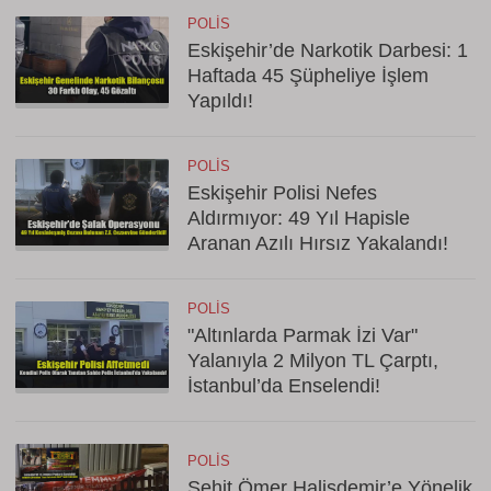
POLIS
Eskişehir’de Narkotik Darbesi: 1
Haftada 45 Şüpheliye İşlem
Yapıldı!
POLIS
Eskişehir Polisi Nefes
Aldırmıyor: 49 Yıl Hapisle
Aranan Azılı Hırsız Yakalandı!
POLIS
"Altınlarda Parmak İzi Var"
Yalanıyla 2 Milyon TL Çarptı,
İstanbul’da Enselendi!
POLIS
Şehit Ömer Halisdemir’e Yönelik