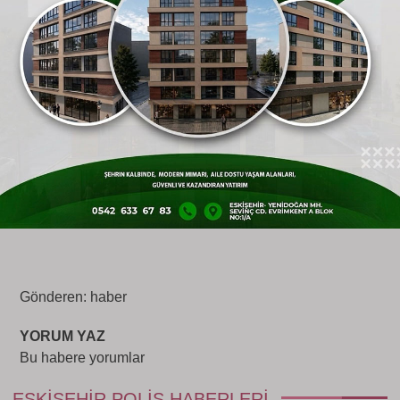
Açıklamada, "İçerikleri üreten, yayan ve
yayılmasına aracılık eden şahıslar hakkında adli
süreçler gecikmeksizin yürütülmektedir"
denilerek, bu tür paylaşımlarda bulunanlara karşı
kararlı bir duruş sergileneceği belirtildi.
Vatandaşların, resmi makamlar dışındaki asılsız
haberlere itibar etmemesi ve provokasyonlara
karşı dikkatli olması istendi.
Gönderen: haber
YORUM YAZ
Bu habere yorumlar
ESKIŞEHIR POLIS HABERLERI