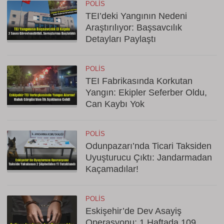
POLIS
TEI’deki Yangının Nedeni
Araştırılıyor: Başsavcılık
Detayları Paylaştı
POLIS
TEI Fabrikasında Korkutan
Yangın: Ekipler Seferber Oldu,
Can Kaybı Yok
POLIS
Odunpazarı’nda Ticari Taksiden
Uyuşturucu Çıktı: Jandarmadan
Kaçamadılar!
POLIS
Eskişehir’de Dev Asayiş
Operasyonu: 1 Haftada 109