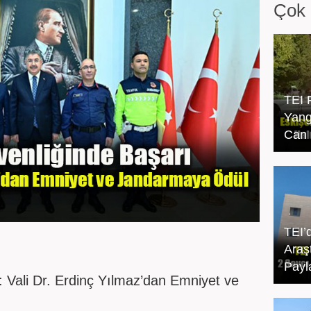
Çok 
TEI 
Yang
Can 
TEI’
Araşt
Payl
: Vali Dr. Erdinç Yılmaz’dan Emniyet ve