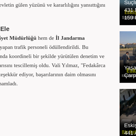
Suçl
evletin gülen yüzünü ve kararlılığını yansıttığını
431 
159 
 Ele
iyet Müdürlüğü
hem de
İl Jandarma
apan trafik personeli ödüllendirildi. Bu
nda koordineli bir şekilde yürütülen denetim ve
arısını tescillemiş oldu. Vali Yılmaz, "Fedakârca
Yaşa
eşekkür ediyor, başarılarının daim olmasını
Çarpı
mamladı.
Eski
441 