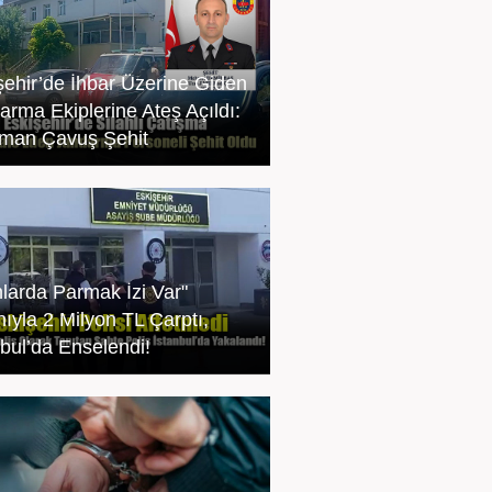
şehir’de İhbar Üzerine Giden
arma Ekiplerine Ateş Açıldı:
man Çavuş Şehit
nlarda Parmak İzi Var"
nıyla 2 Milyon TL Çarptı,
nbul’da Enselendi!