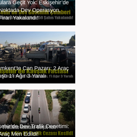
ulara Geçit Yok: Eskişehir’de
Noktada Dev Operasyon,
Firari Yakalandı!
mkent’te Can Pazarı: 2 Araç
ştı 1’i Ağır 3 Yaralı
şehir’de Dev Trafik Denetimi:
Araç Men Edildi!