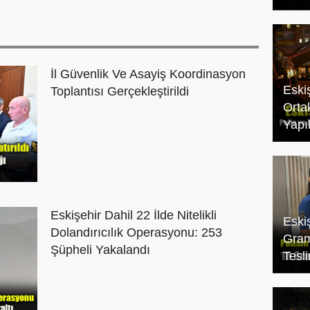
İl Güvenlik Ve Asayiş Koordinasyon
Eskiş
Toplantısı Gerçekleştirildi
Orta
Yapıl
Eskişehir Dahil 22 İlde Nitelikli
Eski
Dolandırıcılık Operasyonu: 253
Gram
Şüpheli Yakalandı
Tesli