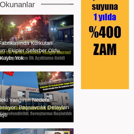
Okunanlar
Fabrikasında Korkutan
ın: Ekipler Seferber Oldu,
Kaybı Yok
deki Yangının Nedeni
ırılıyor: Başsavcılık Detayları
aştı