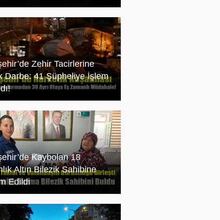
ehir’de Zehir Tacirlerine
k Darbe: 41 Şüpheliye İşlem
dı!
şehir’de Kaybolan 18
lık Altın Bilezik Sahibine
m Edildi