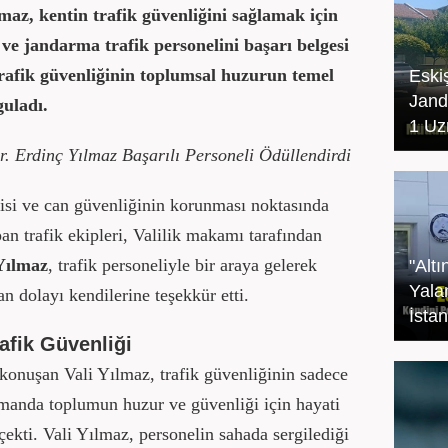
lmaz, kentin trafik güvenliğini sağlamak için
ve jandarma trafik personelini başarı belgesi
 trafik güvenliğinin toplumsal huzurun temel
Eski
Jand
guladı.
1 Uz
r. Erdinç Yılmaz Başarılı Personeli Ödüllendirdi
sisi ve can güvenliğinin korunması noktasında
 trafik ekipleri, Valilik makamı tarafından
Yılmaz
, trafik personeliyle bir araya gelerek
"Altı
Yala
an dolayı kendilerine teşekkür etti.
İsta
afik Güvenliği
 konuşan Vali Yılmaz, trafik güvenliğinin sadece
zamanda toplumun huzur ve güvenliği için hayati
ekti. Vali Yılmaz, personelin sahada sergilediği