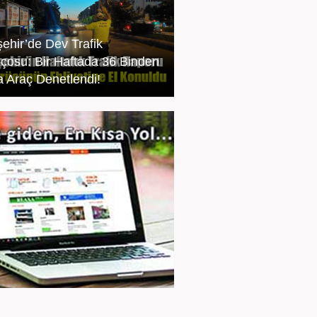
şehir’de Dev Trafik
nçosu: Bir Haftada 36 Binden
a Araç Denetlendi!