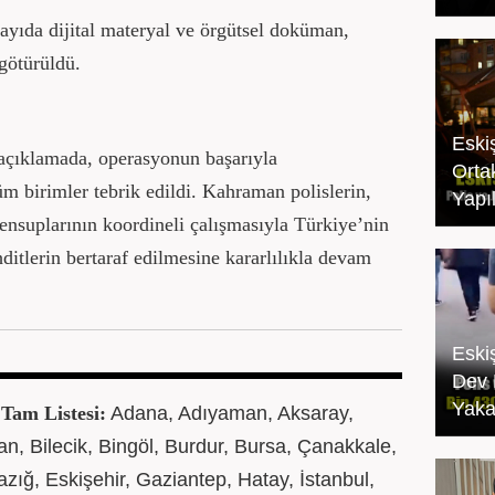
yıda dijital materyal ve örgütsel doküman,
götürüldü.
Eskiş
açıklamada, operasyonun başarıyla
Orta
 birimler tebrik edildi. Kahraman polislerin,
Yapıl
 mensuplarının koordineli çalışmasıyla Türkiye’nin
ditlerin bertaraf edilmesine kararlılıkla devam
Eski
Dev 
Yaka
Tam Listesi:
Adana, Adıyaman, Aksaray,
n, Bilecik, Bingöl, Burdur, Bursa, Çanakkale,
azığ, Eskişehir, Gaziantep, Hatay, İstanbul,