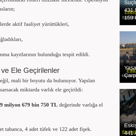
Suçl
sların;
431 
159 
rde aktif faaliyet yürüttükleri,
ladıkları,
nma kayıtlarının bulunduğu tespit edildi.
Yaşa
ve Ele Geçirilenler
Çarpı
eğil, mali bir boyutu da bulunuyor. Yapılan
sarsacak miktarda varlık ele geçirildi:
9 milyon 679 bin 750 TL
değerinde varlığa el
Eski
t tabanca, 4 adet tüfek ve 122 adet fişek.
441 