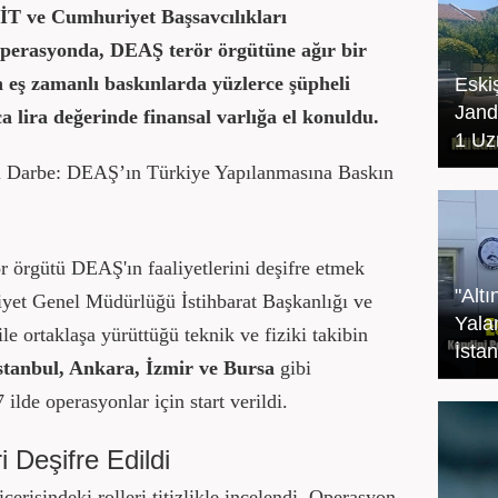
T ve Cumhuriyet Başsavcılıkları
operasyonda, DEAŞ terör örgütüne ağır bir
an eş zamanlı baskınlarda yüzlerce şüpheli
Eski
Jand
a lira değerinde finansal varlığa el konuldu.
1 Uz
l Darbe: DEAŞ’ın Türkiye Yapılanmasına Baskın
ör örgütü DEAŞ'ın faaliyetlerini deşifre etmek
"Altı
yet Genel Müdürlüğü İstihbarat Başkanlığı ve
Yala
 ortaklaşa yürüttüğü teknik ve fiziki takibin
İsta
İstanbul, Ankara, İzmir ve Bursa
gibi
ilde operasyonlar için start verildi.
i Deşifre Edildi
erisindeki rolleri titizlikle incelendi. Operasyon