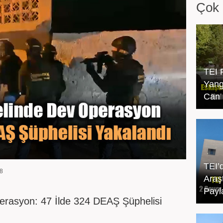
Çok 
TEI 
Yang
Can 
TEI’
8
Araşt
Payl
erasyon: 47 İlde 324 DEAŞ Şüphelisi