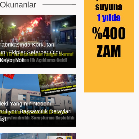
Okunanlar
Fabrikasında Korkutan
ın: Ekipler Seferber Oldu,
Kaybı Yok
deki Yangının Nedeni
ırılıyor: Başsavcılık Detayları
aştı