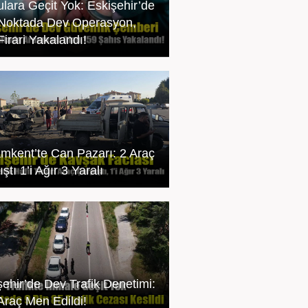
ulara Geçit Yok: Eskişehir’de
Noktada Dev Operasyon,
Firari Yakalandı!
mkent’te Can Pazarı: 2 Araç
ştı 1’i Ağır 3 Yaralı
şehir’de Dev Trafik Denetimi:
Araç Men Edildi!