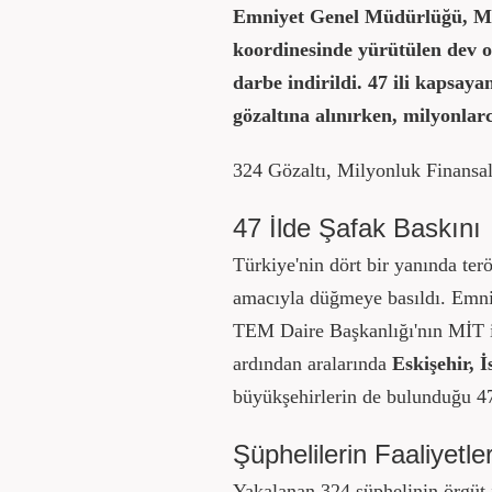
Emniyet Genel Müdürlüğü, Mİ
koordinesinde yürütülen dev 
darbe indirildi. 47 ili kapsay
gözaltına alınırken, milyonlarc
324 Gözaltı, Milyonluk Finansa
47 İlde Şafak Baskını
Türkiye'nin dört bir yanında ter
amacıyla düğmeye basıldı. Emni
TEM Daire Başkanlığı'nın MİT ile
ardından aralarında
Eskişehir, 
büyükşehirlerin de bulunduğu 47 
Şüphelilerin Faaliyetler
Yakalanan 324 şüphelinin örgüt iç