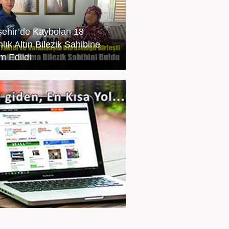
şehir’de Kaybolan 18
lık Altın Bilezik Sahibine
m Edildi