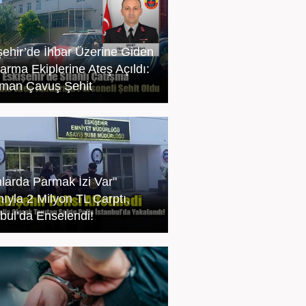
şehir’de İhbar Üzerine Giden
arma Ekiplerine Ateş Açıldı:
man Çavuş Şehit
nlarda Parmak İzi Var"
nıyla 2 Milyon TL Çarptı,
nbul’da Enselendi!