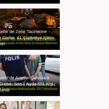
ehir’de Zehir Tacirlerine
k Darbe: 41 Şüpheliye İşlem
dı!
şehir’de Aranan Şahıslara
Darbe: Son 1 Ayda 591 Kişi
landı