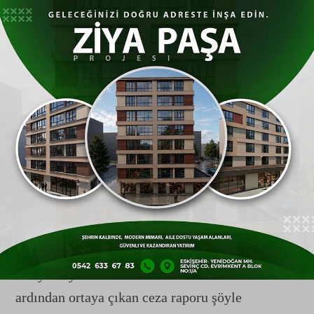
Motosiklet Denetimi:
1.457 adet
Yolcu Taşımacılığı (Otobüs, Minibüs,
Servis):
1.148 araç
Ceza Bilançosu Ağır Oldu: 415 Araç
Trafikten Çekildi
Kuralları hiçe sayan, evrakları eksik olan veya
trafiği tehlikeye düşüren sürücülere yönelik
uygulanan yaptırımlar, denetimlerin ciddiyetini
ortaya koydu. 36 binin üzerindeki kontrolün
ardından ortaya çıkan ceza raporu şöyle