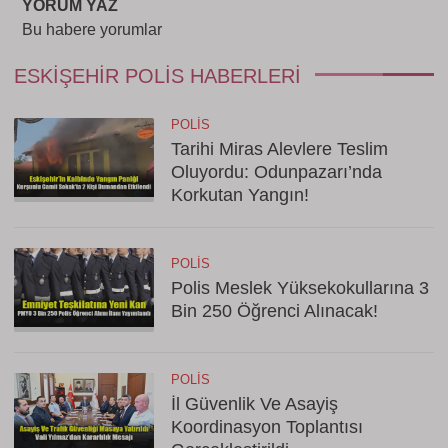
YORUM YAZ
Bu habere yorumlar
ESKIŞEHIR POLIS HABERLERI
POLIS
Tarihi Miras Alevlere Teslim
Oluyordu: Odunpazarı’nda
Korkutan Yangın!
POLIS
Polis Meslek Yüksekokullarına 3
Bin 250 Öğrenci Alınacak!
POLIS
İl Güvenlik Ve Asayiş
Koordinasyon Toplantısı