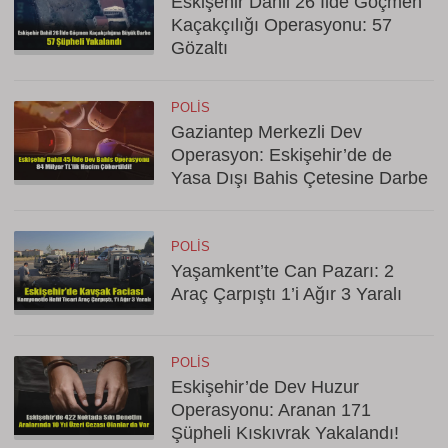
Eskişehir Dahil 26 İlde Göçmen
Kaçakçılığı Operasyonu: 57
Gözaltı
POLIS
Gaziantep Merkezli Dev
Operasyon: Eskişehir’de de
Yasa Dışı Bahis Çetesine Darbe
POLIS
Yaşamkent’te Can Pazarı: 2
Araç Çarpıştı 1’i Ağır 3 Yaralı
POLIS
Eskişehir’de Dev Huzur
Operasyonu: Aranan 171
Şüpheli Kıskıvrak Yakalandı!