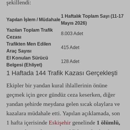
şekillendi:
1 Haftalık Toplam Sayı (11-17
Yapılan İşlem / Müdahale
Mayıs 2026)
Yazılan Toplam Trafik
8.003 Adet
Cezası
Trafikten Men Edilen
415 Adet
Araç Sayısı
El Konulan Sürücü
128 Adet
Belgesi (Ehliyet)
1 Haftada 144 Trafik Kazası Gerçekleşti
Ekipler bir yandan kural ihlallerinin önüne
geçmek için gece gündüz ceza keserken, diğer
yandan şehirde meydana gelen sıcak olaylara ve
kazalara müdahale etti. Yapılan açıklamada, son
1 hafta içerisinde
Eskişehir
genelinde
1 ölümlü,