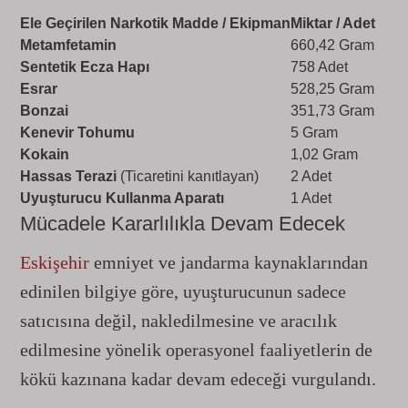
Ele Geçirilen Narkotik Madde / Ekipman
Miktar / Adet
Metamfetamin
660,42 Gram
Sentetik Ecza Hapı
758 Adet
Esrar
528,25 Gram
Bonzai
351,73 Gram
Kenevir Tohumu
5 Gram
Kokain
1,02 Gram
Hassas Terazi
(Ticaretini kanıtlayan)
2 Adet
Uyuşturucu Kullanma Aparatı
1 Adet
Mücadele Kararlılıkla Devam Edecek
Eskişehir
emniyet ve jandarma kaynaklarından
edinilen bilgiye göre, uyuşturucunun sadece
satıcısına değil, nakledilmesine ve aracılık
edilmesine yönelik operasyonel faaliyetlerin de
kökü kazınana kadar devam edeceği vurgulandı.