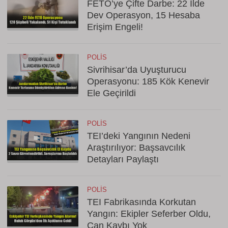
FETÖ’ye Çifte Darbe: 22 İlde
Dev Operasyon, 15 Hesaba
Erişim Engeli!
POLIS
Sivrihisar’da Uyuşturucu
Operasyonu: 185 Kök Kenevir
Ele Geçirildi
POLIS
TEI’deki Yangının Nedeni
Araştırılıyor: Başsavcılık
Detayları Paylaştı
POLIS
TEI Fabrikasında Korkutan
Yangın: Ekipler Seferber Oldu,
Can Kaybı Yok