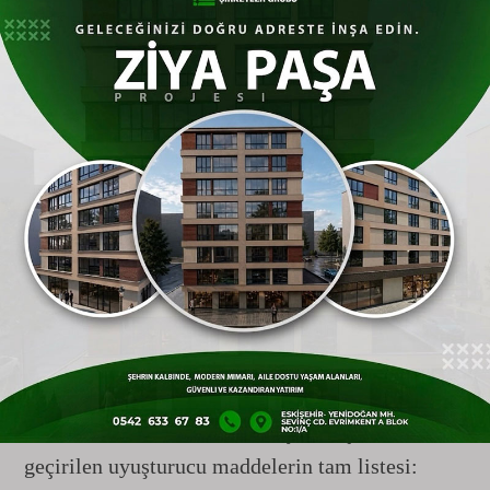
Şahıs
Sokakları Zehirleyecek Maddelere El
Konuldu
Zehir tacirlerinin ev, araç ve üst aramalarında ele
geçirilen uyuşturucu maddelerin çeşitliliği ve
miktarı, operasyonun kentin huzuru açısından ne
kadar kritik olduğunu bir kez daha kanıtladı.
Özellikle laboratuvar ortamında üretilen ve
ölümcül etkileri olan metamfetamin ile bonzai
miktarının yüksekliği dikkat çekti. İşte ele
geçirilen uyuşturucu maddelerin tam listesi: