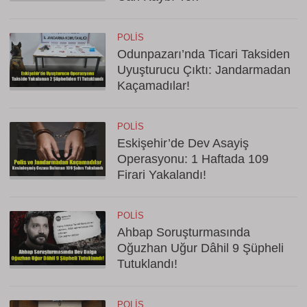
POLIS
Odunpazarı’nda Ticari Taksiden
Uyuşturucu Çıktı: Jandarmadan
Kaçamadılar!
POLIS
Eskişehir’de Dev Asayiş
Operasyonu: 1 Haftada 109
Firari Yakalandı!
POLIS
Ahbap Soruşturmasında
Oğuzhan Uğur Dâhil 9 Şüpheli
Tutuklandı!
POLIS