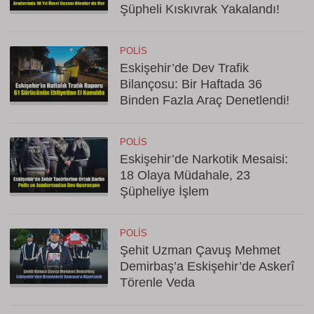
Şüpheli Kıskıvrak Yakalandı!
POLIS
Eskişehir’de Dev Trafik
Bilançosu: Bir Haftada 36
Binden Fazla Araç Denetlendi!
POLIS
Eskişehir’de Narkotik Mesaisi:
18 Olaya Müdahale, 23
Şüpheliye İşlem
POLIS
Şehit Uzman Çavuş Mehmet
Demirbaş’a Eskişehir’de Askerî
Törenle Veda