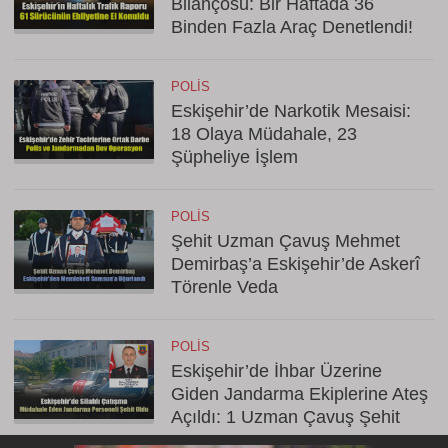
Bilançosu: Bir Haftada 36
Binden Fazla Araç Denetlendi!
POLIS
Eskişehir’de Narkotik Mesaisi:
18 Olaya Müdahale, 23
Şüpheliye İşlem
POLIS
Şehit Uzman Çavuş Mehmet
Demirbaş’a Eskişehir’de Askerî
Törenle Veda
POLIS
Eskişehir’de İhbar Üzerine
Giden Jandarma Ekiplerine Ateş
Açıldı: 1 Uzman Çavuş Şehit