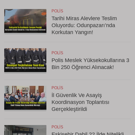
POLIS
Tarihi Miras Alevlere Teslim
Oluyordu: Odunpazarı’nda
Korkutan Yangın!
POLIS
Polis Meslek Yüksekokullarına 3
Bin 250 Öğrenci Alınacak!
POLIS
İl Güvenlik Ve Asayiş
Koordinasyon Toplantısı
Gerçekleştirildi
POLIS
Eskişehir Dahil 22 İlde Nitelikli