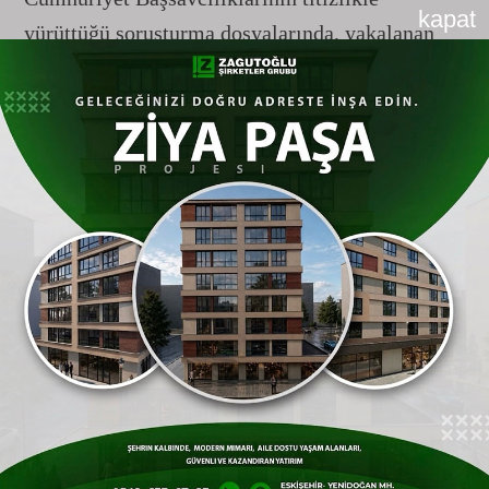
kapat
yürüttüğü soruşturma dosyalarında, yakalanan
şahısların örgüt içindeki faaliyet kodları da
deşifre edildi. Güvenlik kaynaklarından alınan
bilgilere göre, yakalanan 70 şüphelinin sadece
terör örgütü DEAŞ'a üye olmakla kalmadıkları,
çok daha organize bir yapının dişlileri oldukları
saptandı.
Şüphelilerin; terör örgütüyle doğrudan
iltisaklı/bağlantılı paravan kişiler ve
"sözde
yardım kuruluşları"
vasıtasıyla örgütsel
faaliyetlerin sürdürülebilmesi adına para
topladıkları ve bu yolla DEAŞ’a düzenli finans
sağladıkları kanıtlarıyla ortaya konuldu.