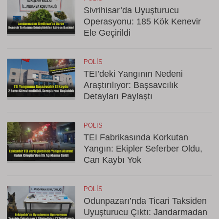
Sivrihisar’da Uyuşturucu
Operasyonu: 185 Kök Kenevir
Ele Geçirildi
POLIS
TEI’deki Yangının Nedeni
Araştırılıyor: Başsavcılık
Detayları Paylaştı
POLIS
TEI Fabrikasında Korkutan
Yangın: Ekipler Seferber Oldu,
Can Kaybı Yok
POLIS
Odunpazarı’nda Ticari Taksiden
Uyuşturucu Çıktı: Jandarmadan