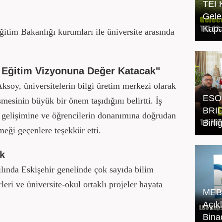
TEI 
Gele
Kapa
ğitim Bakanlığı kurumları ile üniversite arasında
n Eğitim Vizyonuna Değer Katacak"
soy, üniversitelerin bilgi üretim merkezi olarak
ESO
mesinin büyük bir önem taşıdığını belirtti. İş
BRID
i gelişimine ve öğrencilerin donanımına doğrudan
Birl
eği geçenlere teşekkür etti.
ak
ında Eskişehir genelinde çok sayıda bilim
eri ve üniversite-okul ortaklı projeler hayata
MEB
Açık
Bina