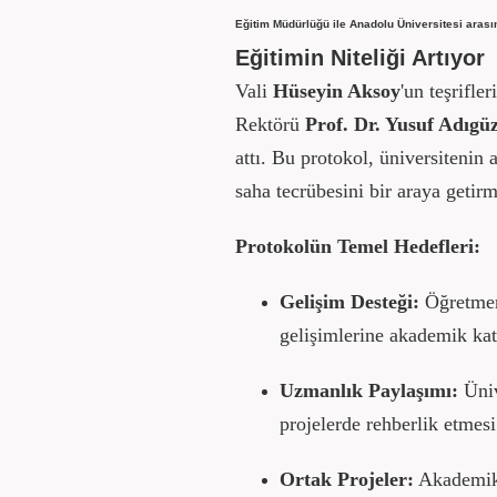
Eğitim Müdürlüğü ile Anadolu Üniversitesi arasın
Eğitimin Niteliği Artıyor
Vali
Hüseyin Aksoy
'un teşrifle
Rektörü
Prof. Dr. Yusuf Adıgüz
attı. Bu protokol, üniversitenin
saha tecrübesini bir araya getirm
Protokolün Temel Hedefleri:
Gelişim Desteği:
Öğretmen 
gelişimlerine akademik kat
Uzmanlık Paylaşımı:
Üniv
projelerde rehberlik etmesi
Ortak Projeler:
Akademik ç