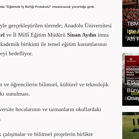
da "Eğitimde İş Birliği Protokolü" imzalanarak yürürlüğe girdi.
TBMM
riyle gerçekleştirilen törende; Anadolu Üniversitesi
İşte
el
ve İl Millî Eğitim Müdürü
Sinan Aydın
imza
Affı
 akademik birikimi ile temel eğitim kurumlarının
eyi hedefliyor.
Eski
ve öğrencilerin bilimsel, kültürel ve teknolojik
Büny
kı sunulması.
Onay
ersite hocalarının ve uzmanların okullardaki
.
alışmalar ve bilimsel projelerin birlikte