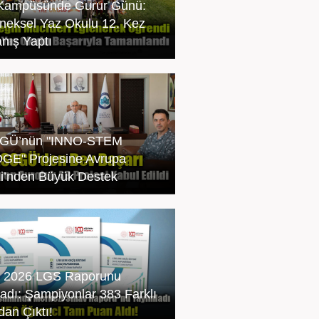
Kampüsünde Gurur Günü:
neksel Yaz Okulu 12. Kez
nış Yaptı
GÜ’nün "INNO-STEM
GE" Projesine Avrupa
iği’nden Büyük Destek
 2026 LGS Raporunu
ladı: Şampiyonlar 383 Farklı
dan Çıktı!