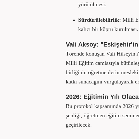
yürütülmesi.
Sürdürülebilirlik:
Milli E
kalıcı bir köprü kurulması.
Vali Aksoy: "Eskişehir'i
Törende konuşan Vali Hüseyin Ak
Milli Eğitim camiasıyla bütünleş
birliğinin öğretmenlerin meslek
katkı sunacağını vurgulayarak em
2026: Eğitimin Yılı Olac
Bu protokol kapsamında 2026 yıl
şenliği, öğretmen eğitim seminerl
geçirilecek.