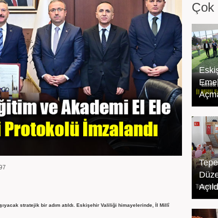
Çok 
Eski
Emek
Açma
Tepe
97
Düze
Açıld
acak stratejik bir adım atıldı. Eskişehir Valiliği himayelerinde, İl Millî