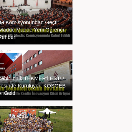
 Komisyonundan Geçti:
 Madde Madde Yeni Öğrenci
 Rehberi
şehir’in İlk TEKMER’i ESTÜ
esinde Kuruluyor: KOSGEB
ı Geldi