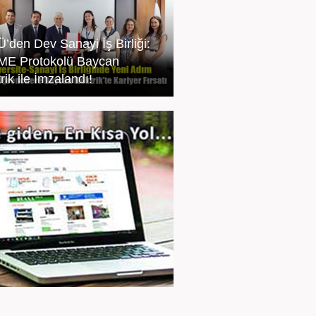
’den Dev Sanayi İş Birliği:
İME Protokolü Baycan
rik ile İmzalandı!