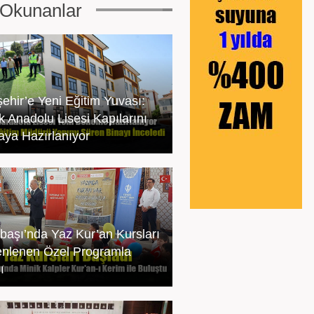
Okunanlar
şehir’e Yeni Eğitim Yuvası:
 Anadolu Lisesi Kapılarını
ya Hazırlanıyor
başı’nda Yaz Kur’an Kursları
nlenen Özel Programla
ı