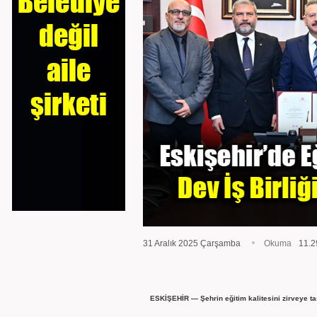
31 Aralık 2025 Çarşamba
Okuma
11.2
ESKİŞEHİR — Şehrin eğitim kalitesini zirveye taşıy