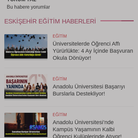
Bu habere yorumlar
ESKIŞEHIR EĞITIM HABERLERI
EĞITIM
Üniversitelerde Öğrenci Affı
Yürürlükte: 4 Ay İçinde Başvuran
Okula Dönüyor!
EĞITIM
Anadolu Üniversitesi Başarıyı
Burslarla Destekliyor!
EĞITIM
Anadolu Üniversitesi’nde
Kampüs Yaşamının Kalbi
Öğrenci Kulüplerinde Atıyor!