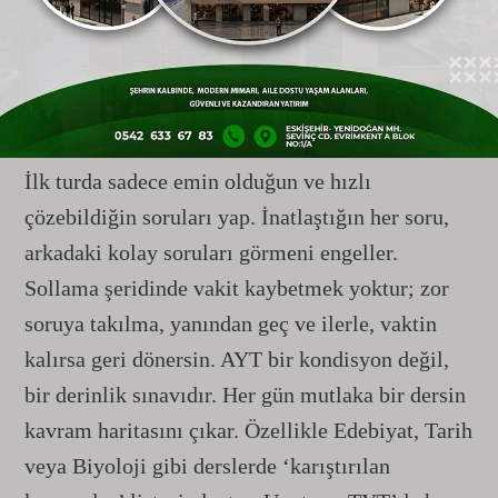
TYT’de hız, AYT’de bilgi belirleyici
Sınav anında uygulanacak stratejilerin de
başarıda kritik rol oynadığını dile getiren Özgür
Akoğlan, “Sınavda turlama tekniği hayat kurtarır.
İlk turda sadece emin olduğun ve hızlı
çözebildiğin soruları yap. İnatlaştığın her soru,
arkadaki kolay soruları görmeni engeller.
Sollama şeridinde vakit kaybetmek yoktur; zor
soruya takılma, yanından geç ve ilerle, vaktin
kalırsa geri dönersin. AYT bir kondisyon değil,
bir derinlik sınavıdır. Her gün mutlaka bir dersin
kavram haritasını çıkar. Özellikle Edebiyat, Tarih
veya Biyoloji gibi derslerde ‘karıştırılan