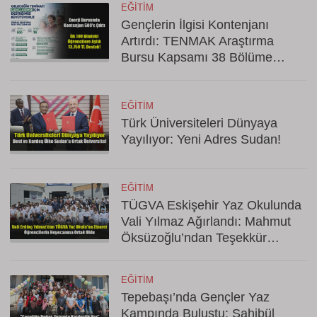
EĞITIM
Gençlerin İlgisi Kontenjanı
Artırdı: TENMAK Araştırma
Bursu Kapsamı 38 Bölüme
Çıkarıldı
EĞITIM
Türk Üniversiteleri Dünyaya
Yayılıyor: Yeni Adres Sudan!
EĞITIM
TÜGVA Eskişehir Yaz Okulunda
Vali Yılmaz Ağırlandı: Mahmut
Öksüzoğlu’ndan Teşekkür
Mesajı
EĞITIM
Tepebaşı’nda Gençler Yaz
Kampında Buluştu: Sahibül