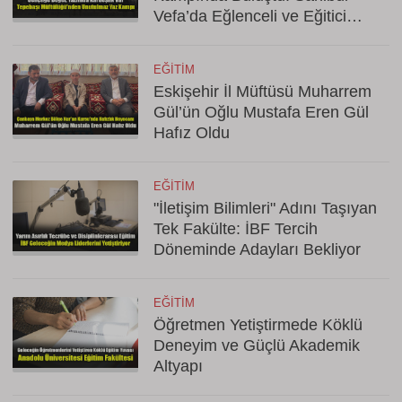
Vefa’da Eğlenceli ve Eğitici
Kapanış
EĞITIM
Eskişehir İl Müftüsü Muharrem
Gül’ün Oğlu Mustafa Eren Gül
Hafız Oldu
EĞITIM
"İletişim Bilimleri" Adını Taşıyan
Tek Fakülte: İBF Tercih
Döneminde Adayları Bekliyor
EĞITIM
Öğretmen Yetiştirmede Köklü
Deneyim ve Güçlü Akademik
Altyapı