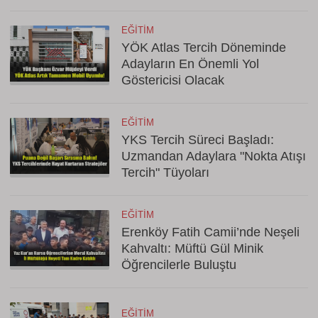
EĞITIM
YÖK Atlas Tercih Döneminde
Adayların En Önemli Yol
Göstericisi Olacak
EĞITIM
YKS Tercih Süreci Başladı:
Uzmandan Adaylara "Nokta Atışı
Tercih" Tüyoları
EĞITIM
Erenköy Fatih Camii’nde Neşeli
Kahvaltı: Müftü Gül Minik
Öğrencilerle Buluştu
EĞITIM