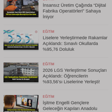
İnsansız Üretim Çağında “Dijital
Fabrika Operatörleri” Sahaya
İniyor
EĞITIM
Liselere Yerleştirmede Rakamlar
Açıklandı: Sınavlı Okullarda
%95,76 Doluluk
EĞITIM
2026 LGS Yerleştirme Sonuçları
Açıklandı: Öğrencilerin
%93,56’sı Liselerine Yerleşti!
EĞITIM
İşitme Engelli Gençlere
Geleceğin Kapıları Anadolu