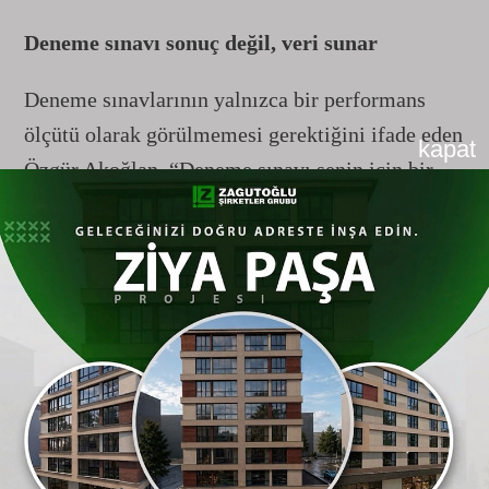
Deneme sınavı sonuç değil, veri sunar
Deneme sınavlarının yalnızca bir performans
ölçütü olarak görülmemesi gerektiğini ifade eden
kapat
Özgür Akoğlan, “Deneme sınavı senin için bir
başarı ölçer değil, bir eksik tespit cihazıdır.
Deneme bittiğinde yanlış yaptığın soruları bir
dosyada biriktir. Her hafta sonu sadece bu
‘yanlışlar dosyasındaki’ soruları yeniden çöz.
Eğer bir soruyu ikinci kez yanlış yapıyorsan, o
konu senin ‘sollama’ engelindir; hemen o
noktaya 30 dakikalık bir operasyon yap.” diye
konuştu.