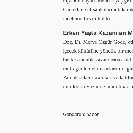
hijyenin hayati önemi 4 yaş grubu
Çocuklar, şef şapkalarını takara
inceleme fırsatı buldu.
Erken Yaşta Kazanılan M
Doç. Dr. Merve Özgür Göde, etk
içecek kültürüne yönelik bir me
bir farkındalık kazandırmak old
mutfağın temel unsurlarının eğl
Pamuk şeker ikramları ve katılı
miniklerin yüzünde unutulmaz bi
Gönderen: haber