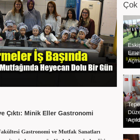
Çok 
Eski
Emek
Açma
Tepe
Düze
e Çıktı: Minik Eller Gastronomi
Açıld
Fakültesi Gastronomi ve Mutfak Sanatları