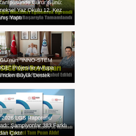
Kampüsünde Gurur Günü:
neksel Yaz Okulu 12. Kez
nış Yaptı
GÜ’nün "INNO-STEM
GE" Projesine Avrupa
iği’nden Büyük Destek
 2026 LGS Raporunu
ladı: Şampiyonlar 383 Farklı
dan Çıktı!