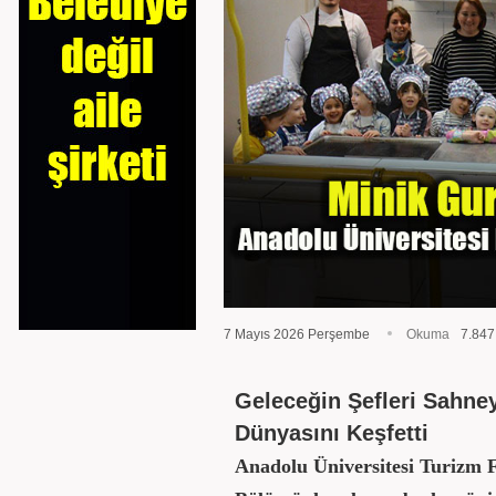
7 Mayıs 2026 Perşembe
Okuma
7.847
Geleceğin Şefleri Sahney
Dünyasını Keşfetti
Anadolu Üniversitesi Turizm 