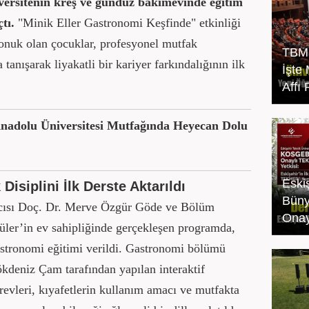
versitenin kreş ve gündüz bakımevinde eğitim
tı.
"Minik Eller Gastronomi Keşfinde" etkinliği
onuk olan çocuklar, profesyonel mutfak
TBMM
 tanışarak liyakatli bir kariyer farkındalığının ilk
İşte
Affı
nadolu Üniversitesi Mutfağında Heyecan Dolu
Eski
Disiplini İlk Derste Aktarıldı
Büny
cısı Doç. Dr. Merve Özgür Göde ve Bölüm
Onay
üler’in ev sahipliğinde gerçekleşen programda,
gastronomi eğitimi verildi. Gastronomi bölümü
kdeniz Çam tarafından yapılan interaktif
revleri, kıyafetlerin kullanım amacı ve mutfakta