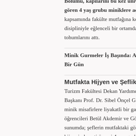
Bölümü, kapılarını bu kez üni
gören 4 yaş grubu miniklere aç
kapsamında fakülte mutfağına k
disipliniyle eğlenceli bir ortamda
tohumlarını attı.
Minik Gurmeler İş Başında: A
Bir Gün
Mutfakta Hijyen ve Şeflik 
Turizm Fakültesi Dekan Yardım
Başkanı Prof. Dr. Sibel Önçel G
minik misafirlere liyakatli bir 
öğrencileri Betül Akdemir ve Gö
sunumda; şeflerin mutfaktaki gö