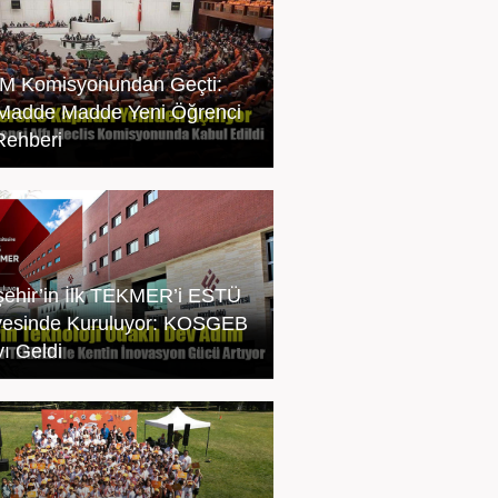
 Komisyonundan Geçti:
 Madde Madde Yeni Öğrenci
 Rehberi
şehir’in İlk TEKMER’i ESTÜ
esinde Kuruluyor: KOSGEB
ı Geldi