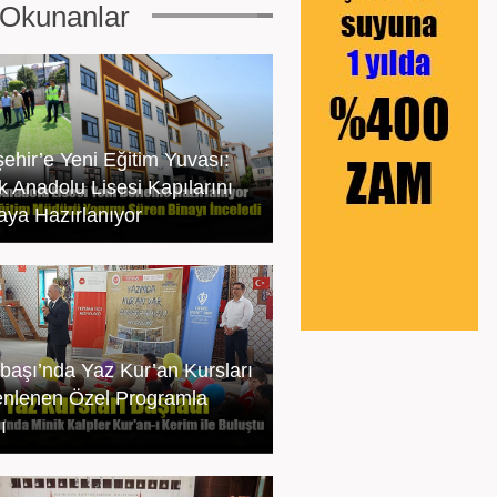
Okunanlar
şehir’e Yeni Eğitim Yuvası:
 Anadolu Lisesi Kapılarını
ya Hazırlanıyor
başı’nda Yaz Kur’an Kursları
nlenen Özel Programla
ı