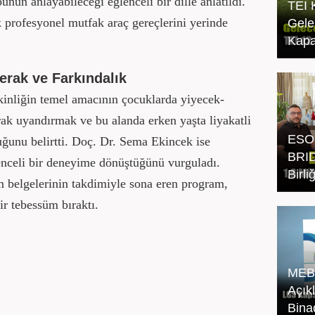
nun anlayabileceği eğlenceli bir dille anlatıldı.
TEI 
k profesyonel mutfak araç gereçlerini yerinde
Gele
Kapa
erak ve Farkındalık
inliğin temel amacının çocuklarda yiyecek-
rak uyandırmak ve bu alanda erken yaşta liyakatli
ESO
uğunu belirtti. Doç. Dr. Sema Ekincek ise
BRID
enceli bir deneyime dönüştüğünü vurguladı.
Birl
m belgelerinin takdimiyle sona eren program,
r tebessüm bıraktı.
MEB
Açık
Bina