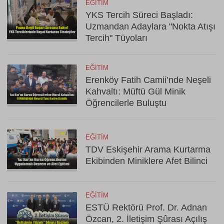
EĞITIM
YKS Tercih Süreci Başladı:
Uzmandan Adaylara "Nokta Atışı
Tercih" Tüyoları
EĞITIM
Erenköy Fatih Camii’nde Neşeli
Kahvaltı: Müftü Gül Minik
Öğrencilerle Buluştu
EĞITIM
TDV Eskişehir Arama Kurtarma
Ekibinden Miniklere Afet Bilinci
EĞITIM
ESTÜ Rektörü Prof. Dr. Adnan
Özcan, 2. İletişim Şûrası Açılış