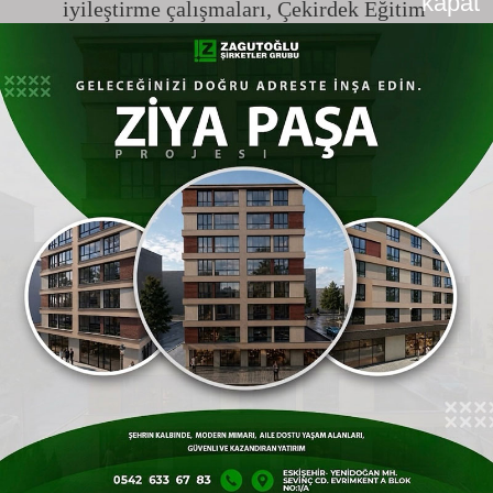
kapat
iyileştirme çalışmaları, Çekirdek Eğitim
Programı (ÇEP) uyum süreçleri ve
SABAK Tematik Analiz Raporu
detaylandırıldı.
Klinik Uygulamalarda Örnek Modeller
Toplantıda farklı disiplinlere yönelik spesifik
klinik uygulama eğitimi modelleri üzerinden
deneyim paylaşımı yapıldı:
Beslenme ve Diyetetik,
Hemşirelik,