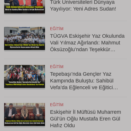
Türk Üniversiteleri Dünyaya
Yayılıyor: Yeni Adres Sudan!
EĞITIM
TÜGVA Eskişehir Yaz Okulunda
Vali Yılmaz Ağırlandı: Mahmut
Öksüzoğlu’ndan Teşekkür
Mesajı
EĞITIM
Tepebaşı’nda Gençler Yaz
Kampında Buluştu: Sahibül
Vefa’da Eğlenceli ve Eğitici
Kapanış
EĞITIM
Eskişehir İl Müftüsü Muharrem
Gül’ün Oğlu Mustafa Eren Gül
Hafız Oldu