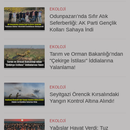
EKOLOJI
Odunpazarı’nda Sıfır Atık
Seferberliği: AK Parti Gençlik
Kolları Sahaya İndi
EKOLOJI
Tarım ve Orman Bakanlığı’ndan
"Çekirge İstilası" İddialarına
Yalanlama!
EKOLOJI
Seyitgazi Örencik Kırsalındaki
Yangın Kontrol Altına Alındı!
EKOLOJI
Yağışlar Hayat Verdi: Tuz