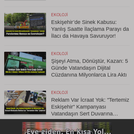
EKOLOJI
Eskişehir’de Sinek Kabusu:
Yanlış Saatte İlaçlama Parayı da
İlacı da Havaya Savuruyor!
EKOLOJI
Şişeyi Atma, Dönüştür, Kazan: 5
Günde Vatandaşın Dijital
Cüzdanına Milyonlarca Lira Aktı
EKOLOJI
Reklam Var İcraat Yok: "Tertemiz
Eskişehir" Kampanyası
Vatandaşın Sert Duvarına
Çarptı!