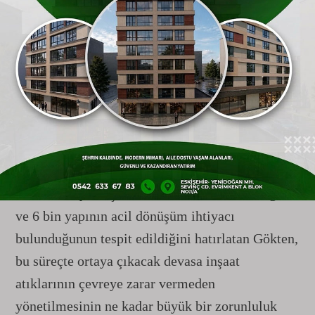
Meslek Odası Acı Tabloyu Hatırlattı: 6 Bin
Bina Öncelikli Dönüşüm Bekliyor
Törenin açılış konuşmasını yapan İnşaat
Mühendisleri Odası
Eskişehir
Şube Başkanı
Oytun Gökten, çevre yatırımlarının kentsel
dönüşüm sürecinin en önemli tamamlayıcı
unsurlarından biri olduğuna dikkat çekti.
Eskişehir
’de yapılan yapı envanteri çalışmaları
sonucunda yaklaşık 52 bin binanın incelendiğini
ve 6 bin yapının acil dönüşüm ihtiyacı
bulunduğunun tespit edildiğini hatırlatan Gökten,
bu süreçte ortaya çıkacak devasa inşaat
atıklarının çevreye zarar vermeden
yönetilmesinin ne kadar büyük bir zorunluluk