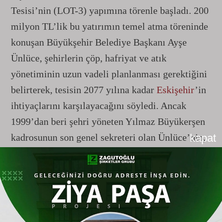
Tesisi’nin (LOT-3) yapımına törenle başladı. 200
milyon TL’lik bu yatırımın temel atma töreninde
konuşan Büyükşehir Belediye Başkanı Ayşe
Ünlüce, şehirlerin çöp, hafriyat ve atık
yönetiminin uzun vadeli planlanması gerektiğini
belirterek, tesisin 2077 yılına kadar
Eskişehir
’in
ihtiyaçlarını karşılayacağını söyledi. Ancak
1999’dan beri şehri yöneten Yılmaz Büyükerşen
kadrosunun son genel sekreteri olan Ünlüce’nin,
kapat
kentin geleceğini planlarken kurduğu bu iddialı
cümleler, adeta geçmiş yıllarda neden geç
kalındığına dair bir hayıflanma olarak kelimelere
döküldü.