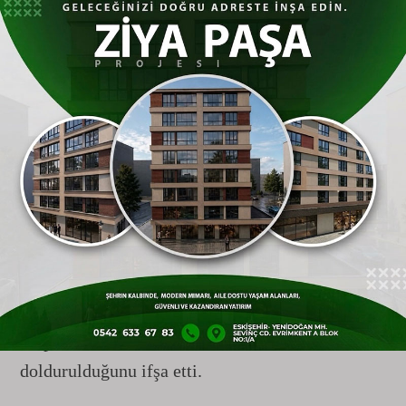
yoksulun rızkı olan aşevi yardımlarını satmaktan
tutuklandığı rüşvet operasyonunun ardından
toplanan ilk meclis,
tam bir kurgu şovuna sahne
oldu.
Yandaş medyanın "Başkan Ataç mecliste
alkışlarla karşılandı" başlığıyla servis ettiği
kurmaca sevinç haberleri,
Eskişehir
halkının
sosyal medyadaki tokat gibi yorumlarıyla yerle
bir oldu.
Vatandaşlar,
meclis üyelerinin bile şaşkınlıkla
izlediği bu organize alkışların arka planında,
salonun ve izleyici localarının belediye personeli
ile partili troller tarafından kasıtlı olarak
doldurulduğunu ifşa etti.