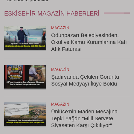
ESKIŞEHIR MAGAZIN HABERLERI
MAGAZIN
Odunpazarı Belediyesinden,
Okul ve Kamu Kurumlarına Katı
Atık Faturası
MAGAZIN
Şadırvanda Çekilen Görüntü
Sosyal Medyayı İkiye Böldü
MAGAZIN
Ünlüce’nin Maden Mesajına
Tepki Yağdı: "Milli Servete
Siyaseten Karşı Çıkılıyor"