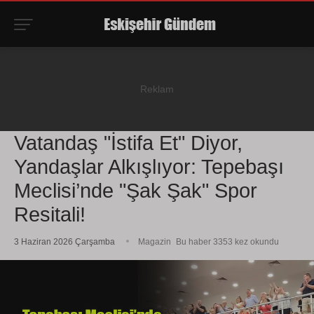
Vatandaş "İstifa Et" Diyor,
Yandaşlar Alkışlıyor: Tepebaşı
Meclisi’nde "Şak Şak" Spor
Resitali!
3 Haziran 2026 Çarşamba
Magazin
Bu haber 3353 kez okundu