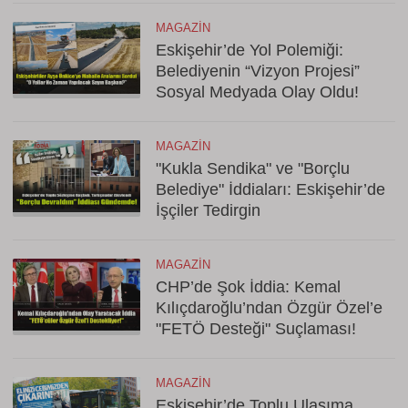
MAGAZIN
Eskişehir’de Yol Polemiği:
Belediyenin “Vizyon Projesi”
Sosyal Medyada Olay Oldu!
MAGAZIN
"Kukla Sendika" ve "Borçlu
Belediye" İddiaları: Eskişehir’de
İşçiler Tedirgin
MAGAZIN
CHP’de Şok İddia: Kemal
Kılıçdaroğlu’ndan Özgür Özel’e
"FETÖ Desteği" Suçlaması!
MAGAZIN
Eskişehir’de Toplu Ulaşıma