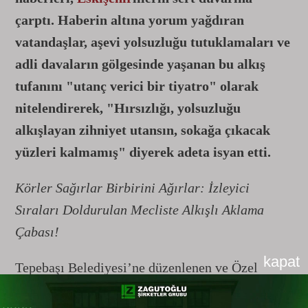
çarptı. Haberin altına yorum yağdıran
vatandaşlar, aşevi yolsuzluğu tutuklamaları ve
adli davaların gölgesinde yaşanan bu alkış
tufanını "utanç verici bir tiyatro" olarak
nitelendirerek, "Hırsızlığı, yolsuzluğu
alkışlayan zihniyet utansın, sokağa çıkacak
yüzleri kalmamış" diyerek adeta isyan etti.
Körler Sağırlar Birbirini Ağırlar: İzleyici
Sıraları Doldurulan Mecliste Alkışlı Aklama
Çabası!
kapat
Tepebaşı Belediyesi’ne düzenlenen ve Özel
Kalem Müdürü dahil üst düzey bürokratların