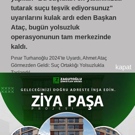
tutarak suçu teşvik ediyorsunuz"
uyarılarını kulak ardı eden Başkan
Ataç, bugün yolsuzluk
operasyonunun tam merkezinde
kaldı.
Pınar Turhanoğlu 2024’te Uyardı, Ahmet Ataç
Görmezden Geldi: Suç Ortaklığı Yolsuzlukla
kapat
Taçlandı!
Tepebaşı Belediyesi'nde sular durulmuyor.
Son olarak düzenlenen haziran ayı meclis
toplantısında, AK Parti Meclis Üyesi Cihan
Ertok’un kürsüden hatırlattığı 2019 yılındaki
"vandalizm" dosyası, belediyenin bugünkü
kriz sarmalına nasıl girdiğinin adeta bir özeti