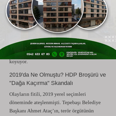
niteliğinde. Kent genelinde yürütülen büyük
yolsuzluk soruşturması kapsamında bugün
cezaevinde tutuklu bulunan Özel Kalem
Müdürü Özcan Erkaya ve meclis sıralarında
oturan Deniz Çağlar Fırat’ın geçmişteki
sabıkaları, belediyenin liyakatle değil, "siyasi
diyet" mantığıyla yönetildiğini ortaya
koyuyor.
2019'da Ne Olmuştu? HDP Broşürü ve
"Dağa Kaçırma" Skandalı
Olayların fitili, 2019 yerel seçimleri
döneminde ateşlenmişti. Tepebaşı Belediye
Başkanı Ahmet Ataç’ın, terör örgütünün