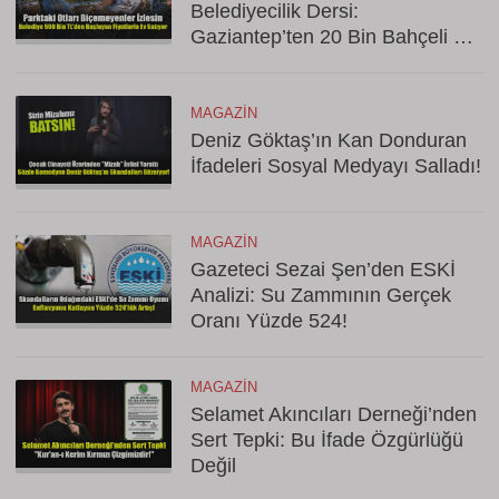
Belediyecilik Dersi:
Gaziantep’ten 20 Bin Bahçeli Ev
Hamlesi!
MAGAZIN
Deniz Göktaş’ın Kan Donduran
İfadeleri Sosyal Medyayı Salladı!
MAGAZIN
Gazeteci Sezai Şen’den ESKİ
Analizi: Su Zammının Gerçek
Oranı Yüzde 524!
MAGAZIN
Selamet Akıncıları Derneği’nden
Sert Tepki: Bu İfade Özgürlüğü
Değil