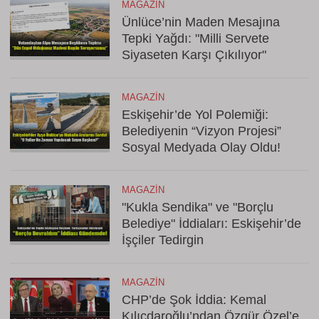
MAGAZIN
Ünlüce’nin Maden Mesajına
Tepki Yağdı: "Milli Servete
Siyaseten Karşı Çıkılıyor"
MAGAZIN
Eskişehir’de Yol Polemiği:
Belediyenin “Vizyon Projesi”
Sosyal Medyada Olay Oldu!
MAGAZIN
"Kukla Sendika" ve "Borçlu
Belediye" İddiaları: Eskişehir’de
İşçiler Tedirgin
MAGAZIN
CHP’de Şok İddia: Kemal
Kılıçdaroğlu’ndan Özgür Özel’e