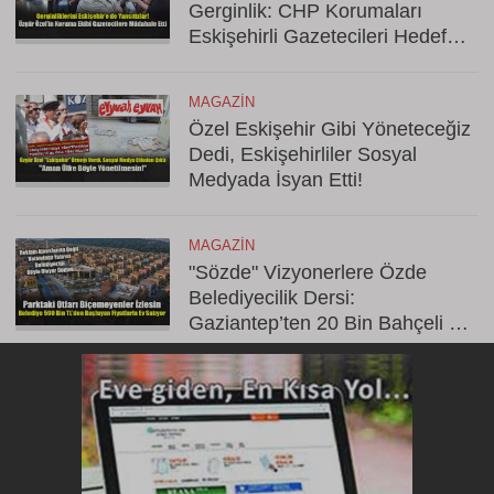
Gerginlik: CHP Korumaları
Eskişehirli Gazetecileri Hedef
Aldı
MAGAZIN
Özel Eskişehir Gibi Yöneteceğiz
Dedi, Eskişehirliler Sosyal
Medyada İsyan Etti!
MAGAZIN
"Sözde" Vizyonerlere Özde
Belediyecilik Dersi:
Gaziantep’ten 20 Bin Bahçeli Ev
Hamlesi!