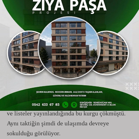
Eskişehir
Büyükşehir Belediyesi, geçtiğimiz
dönemlerde de benzer bir taktiğe şebeke suyu
fiyatlarında başvurmuştu. Birçok büyükşehirde
vatandaşların ezici çoğunluğunun tükettiği
"birinci kademe" su fiyatları
Eskişehir
’den çok
daha ucuz olmasına rağmen, yönetim diğer
şehirlerin en yüksek tüketim grubu olan "ikinci
ve üçüncü kademe" fiyatlarını baz alarak yapay
bir liste oluşturmuştu. O dönemde de
"
Eskişehir
’de su ucuz" algısı yapılmaya
çalışılmış, ancak birinci kademe gerçek fiyatlar
ve listeler yayınlandığında bu kurgu çökmüştü.
Aynı taktiğin şimdi de ulaşımda devreye
sokulduğu görülüyor.