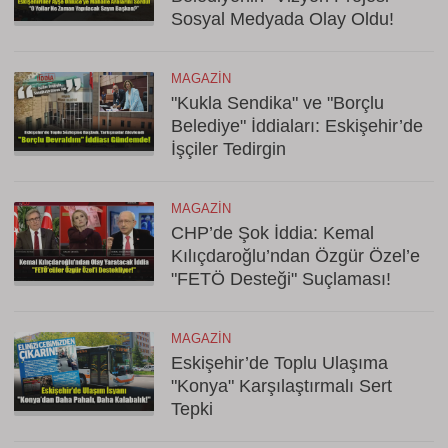
Sosyal Medyada Olay Oldu!
MAGAZIN
"Kukla Sendika" ve "Borçlu
Belediye" İddiaları: Eskişehir’de
İşçiler Tedirgin
MAGAZIN
CHP’de Şok İddia: Kemal
Kılıçdaroğlu’ndan Özgür Özel’e
"FETÖ Desteği" Suçlaması!
MAGAZIN
Eskişehir’de Toplu Ulaşıma
"Konya" Karşılaştırmalı Sert
Tepki