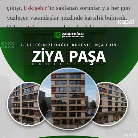
çıkışı,
Eskişehir
’in saklanan sorunlarıyla her gün
yüzleşen vatandaşlar nezdinde karşılık bulmadı.
kapat
Haber siteleri ve sosyal medyadaki paylaşımın
altına gelen yüzlerce yorum, kentteki altyapı,
çevre kirliliği, ulaşım ve hizmet adaletsizliğinin
ulaştığı boyutları bir kez daha gözler önüne serdi.
"Hamamyolu’nda Fareler Cirit Atıyor,
Ağaçları Kestiler"
Özgür Özel’in vizyon konuşması yaptığı
Hamamyolu, bizzat kenti yaşayan sakinler
tarafından dikey olarak eleştirildi. Vatandaşlar,
yapılan yenileme çalışmalarının ardından kentin
yeşil dokusunun katledildiğini belirterek şu