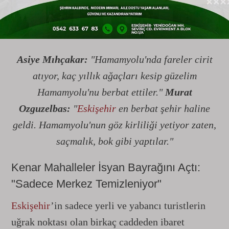
yorumları paylaştı:
Asiye Mıhçakar:
"Hamamyolu'nda fareler cirit
atıyor, kaç yıllık ağaçları kesip güzelim
Hamamyolu'nu berbat ettiler."
Murat
Ozguzelbas:
"
Eskişehir
en berbat şehir haline
geldi. Hamamyolu'nun göz kirliliği yetiyor zaten,
saçmalık, bok gibi yaptılar."
Kenar Mahalleler İsyan Bayrağını Açtı:
"Sadece Merkez Temizleniyor"
Eskişehir
’in sadece yerli ve yabancı turistlerin
uğrak noktası olan birkaç caddeden ibaret