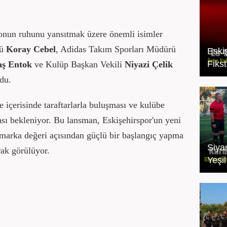
ezonun ruhunu yansıtmak üzere önemli isimler
rü
Koray Cebel
, Adidas Takım Sporları Müdürü
Eski
Fikst
aş Entok
ve Kulüp Başkan Vekili
Niyazi Çelik
du.
e içerisinde taraftarlarla buluşması ve kulübe
ası bekleniyor. Bu lansman, Eskişehirspor'un yeni
marka değeri açısından güçlü bir başlangıç yapma
Siyas
rak görülüyor.
Yeşi