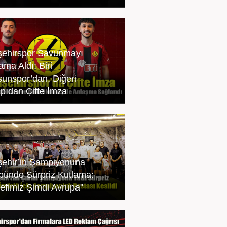
şehirspor Savunmayı
ama Aldı: Biri
sunspor’dan, Diğeri
apıdan Çifte İmza
şehir’in Şampiyonuna
bünde Sürpriz Kutlama:
efimiz Şimdi Avrupa"