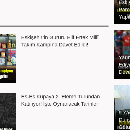
Eski
Paro
Yapıl
Eskişehir’in Gururu Elif Ertek Millî
Takım Kampına Davet Edildi!
Yarı
Ediy
Dev
Es-Es Kupaya 2. Eleme Turundan
Katılıyor! İşte Oynanacak Tarihler
9 Ya
Düny
Götü