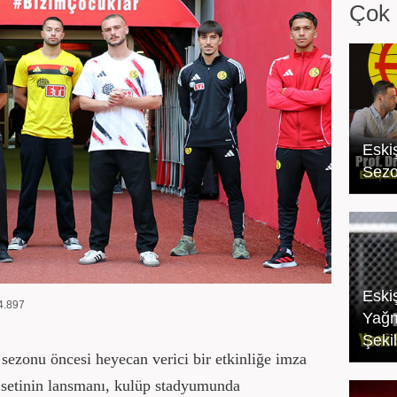
Çok 
Eski
Sezo
Eski
4.897
Yağm
Şekil
sezonu öncesi heyecan verici bir etkinliğe imza
 setinin lansmanı, kulüp stadyumunda