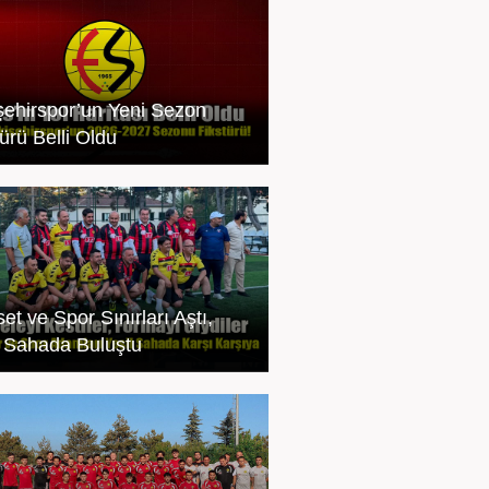
şehirspor’un Yeni Sezon
ürü Belli Oldu
et ve Spor Sınırları Aştı,
l Sahada Buluştu