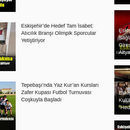
Eskişehir’de Hedef Tam İsabet:
Eski
Atıcılık Branşı Olimpik Sporcular
Sağl
Yetiştiriyor
Gire
Alty
Tepebaşı’nda Yaz Kur’an Kursları
Zafer Kupası Futbol Turnuvası
Eski
Coşkuyla Başladı
Kulü
"Hed