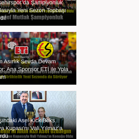
şehirspor’da Şampiyonluk
lasıyla Yeni Sezon Topbaşı
dı!
m Asırlık Sevda Devam
or: Ana Sponsor ETİ ile Yola
am
şındaki Asel Kick Boks
a Kupası’nı Vali Yılmaz’a
rdü