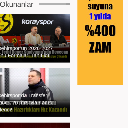
Okunanlar
şehirspor’un 2026-2027
nu Formaları Tanıtıldı!
şehirspor’da Transfer
uru: 20 İmzayla Kadro
lendi!