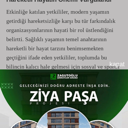
Etkinliğe katılan yetkililer, modern yaşamın
getirdiği hareketsizliğe karşı bu tür farkındalık
organizasyonlarının hayati bir rol üstlendiğini
belirtti. Sağlıklı yaşamın temel anahtarının
hareketli bir hayat tarzını benimsemekten
geçtiğini ifade eden yetkililer, toplumda bu
kapat
bilincin kalıcı hale gelmesi için sosyal ve sportif
faaliyetlerin yıl boyunca kesintisiz devam
edeceğinin altını çizdi.
Gönderen: haber
YORUM YAZ