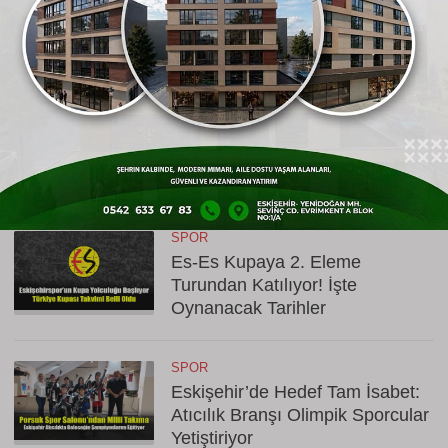
Bu habere yorumlar
ESKIŞEHIR SPOR HABERLERI
SPOR
Eskişehir’in Gururu Elif Ertek
Millî Takım Kampına Davet
Edildi!
SPOR
Es-Es Kupaya 2. Eleme
Turundan Katılıyor! İşte
Oynanacak Tarihler
SPOR
Eskişehir’de Hedef Tam İsabet:
Atıcılık Branşı Olimpik Sporcular
Yetiştiriyor