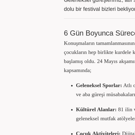
Geleneksel güreşlerimiz, atlı 
dolu bir festival bizleri bekliyor
6 Gün Boyunca Sürece
Konuşmaların tamamlanmasının a
çocukların hep birlikte kurdele 
başlamış oldu. 24 Mayıs akşamın
kapsamında;
Geleneksel Sporlar:
Atlı o
ve aba güreşi müsabakaları
Kültürel Alanlar:
81 ilin 
geleneksel mutfak atölyeler
Çocuk Aktiviteleri:
Dijita