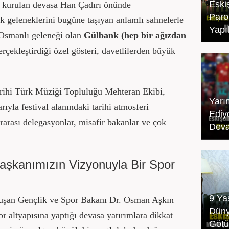
Eski
a kurulan devasa Han Çadırı önünde
Paro
ürk geleneklerini bugüne taşıyan anlamlı sahnelerle
Yapıl
r Osmanlı geleneği olan
Gülbank (hep bir ağızdan
rçekleştirdiği özel gösteri, davetlilerden büyük
arihi Türk Müziği Topluluğu Mehteran Ekibi,
Yarı
ıyla festival alanındaki tarihi atmosferi
Ediy
ararası delegasyonlar, misafir bakanlar ve çok
Dev
şkanımızın Vizyonuyla Bir Spor
9 Ya
onuşan Gençlik ve Spor Bakanı Dr. Osman Aşkın
Düny
or altyapısına yaptığı devasa yatırımlara dikkat
Götü