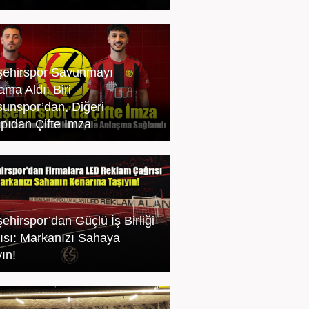
şehirspor Savunmayı
ama Aldı: Biri
sunspor’dan, Diğeri
apıdan Çifte İmza
ehirspor’dan Güçlü İş Birliği
ısı: Markanızı Sahaya
ın!