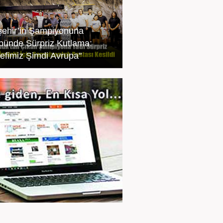
şehir’in Şampiyonuna
bünde Sürpriz Kutlama:
efimiz Şimdi Avrupa"