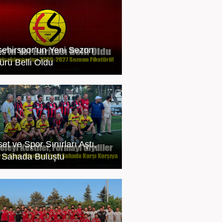
şehirspor’un Yeni Sezon
ürü Belli Oldu
et ve Spor Sınırları Aştı,
l Sahada Buluştu