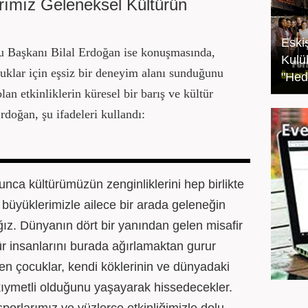
arımız Geleneksel Kültürün
Eski
 Başkanı Bilal Erdoğan ise konuşmasında,
Kulü
ocuklar için eşsiz bir deneyim alanı sunduğunu
"Hed
lan etkinliklerin küresel bir barış ve kültür
doğan, şu ifadeleri kullandı:
unca kültürümüzün zenginliklerini hep birlikte
büyüklerimizle ailece bir arada geleneğin
ız. Dünyanın dört bir yanından gelen misafir
tür insanlarını burada ağırlamaktan gurur
n çocuklar, kendi köklerinin ve dünyadaki
 kıymetli olduğunu yaşayarak hissedecekler.