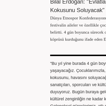
Bilal Erdoğan: "Evlatl
Kokusunu Soluyacak"
Dünya Etnospor Konfederasyonu
festivalin aileler ve özellikle ç
belirtti. 4 gün boyunca sürecek o
köprüsü kurduğunu ifade eden Er
"Bu yıl yine burada 4 gün boy
yaşayacağız. Çocuklarımızla, 
kokusunu, havasını soluyacağ
sanatçıları, sporcuları ve kül
duyuyoruz. Bugün buraya gele
kültürel zenginliğin ne kadar