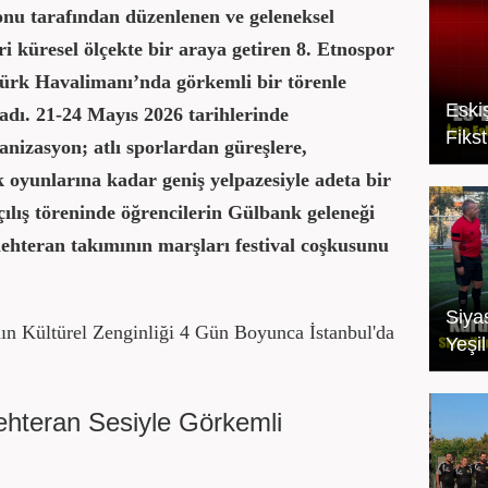
u tarafından düzenlenen ve geleneksel
eri küresel ölçekte bir araya getiren 8. Etnospor
atürk Havalimanı’nda görkemli bir törenle
Eski
ladı. 21-24 Mayıs 2026 tarihlerinde
Fikst
ganizasyon; atlı sporlardan güreşlere,
 oyunlarına kadar geniş yelpazesiyle adeta bir
ılış töreninde öğrencilerin Gülbank geleneği
mehteran takımının marşları festival coşkusunu
Siyas
n Kültürel Zenginliği 4 Gün Boyunca İstanbul'da
Yeşi
ehteran Sesiyle Görkemli