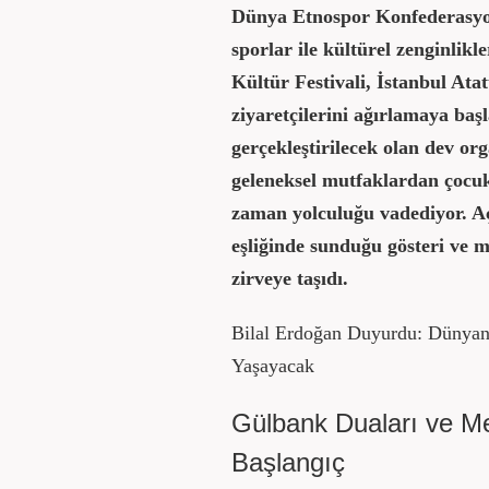
Dünya Etnospor Konfederasyon
sporlar ile kültürel zenginlikl
Kültür Festivali, İstanbul At
ziyaretçilerini ağırlamaya baş
gerçekleştirilecek olan dev or
geleneksel mutfaklardan çocuk
zaman yolculuğu vadediyor. Aç
eşliğinde sunduğu gösteri ve 
zirveye taşıdı.
Bilal Erdoğan Duyurdu: Dünyanı
Yaşayacak
Gülbank Duaları ve M
Başlangıç