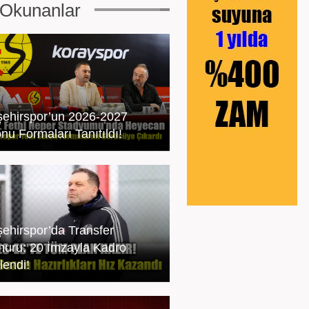
Okunanlar
şehirspor’un 2026-2027
nu Formaları Tanıtıldı!
şehirspor’da Transfer
uru: 20 İmzayla Kadro
lendi!