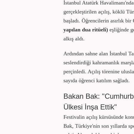
İstanbul Atatürk Havalimanı'nd
gerçekleştirilen açılış, köklü T
başladı. Öğrencilerin asırlık bi
yapılan dua ritüeli)
eşliğinde ge
alkış aldı.
Ardından sahne alan İstanbul T
seslendirdiği kahramanlık marşlar
perçinledi. Açılış törenine ulusl
sayıda öğrenci katılım sağladı.
Bakan Bak: "Cumhurba
Ülkesi İnşa Ettik"
Festivalin açılış kürsüsünde k
Bak, Türkiye'nin son yıllarda sp