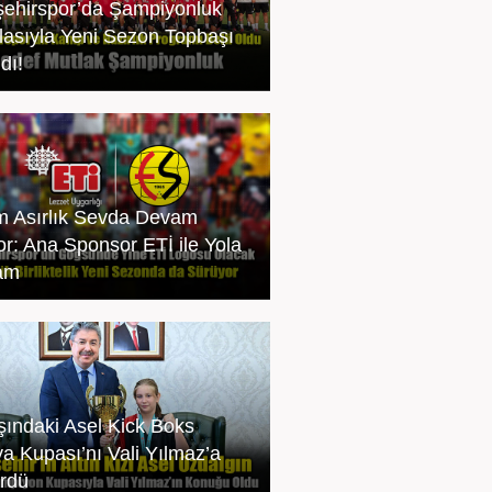
şehirspor’da Şampiyonluk
lasıyla Yeni Sezon Topbaşı
dı!
m Asırlık Sevda Devam
or: Ana Sponsor ETİ ile Yola
am
şındaki Asel Kick Boks
a Kupası’nı Vali Yılmaz’a
rdü