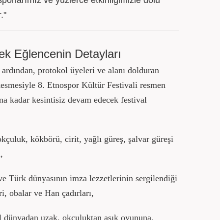
sporlarımız ve yüzlerce etkinliğimizle dolu
."
k Eğlencenin Detayları
rdından, protokol üyeleri ve alanı dolduran
kesmesiyle 8. Etnospor Kültür Festivali resmen
a kadar kesintisiz devam edecek festival
kçuluk, kökbörü, cirit, yağlı güreş, şalvar güreşi
,
ve Türk dünyasının imza lezzetlerinin sergilendiği
i, obalar ve Han çadırları,
l dünyadan uzak, okçuluktan aşık oyununa,