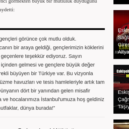
 genci görmekten büyük bir mutluluk duyduğunu
ydetti:
Eski
Sağl
 gençleri görünce çok mutlu olduk.
Gire
nın bir araya geldiği, gençlerimizin köklerini
Alty
 geçenlere teşekkür ediyoruz. Sayın
içinden gelmesi ve gençlere büyük değer
kli büyüyen bir Türkiye var. Bu vizyonla
zme havuzları ve tesis hamleleriyle artık tam
Dünyanın dört bir yanından gelen misafir
Eskiş
a ve hocalarımıza İstanbul'umuza hoş geldiniz
Çağr
Taşıy
utfaklar, dünya burada!”