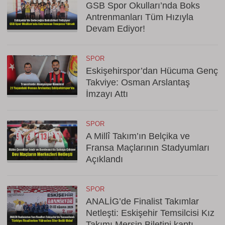
GSB Spor Okulları’nda Boks
Antrenmanları Tüm Hızıyla
Devam Ediyor!
SPOR
Eskişehirspor’dan Hücuma Genç
Takviye: Osman Arslantaş
İmzayı Attı
SPOR
A Millî Takım’ın Belçika ve
Fransa Maçlarının Stadyumları
Açıklandı
SPOR
ANALİG’de Finalist Takımlar
Netleşti: Eskişehir Temsilcisi Kız
Takımı Mersin Biletini kaptı