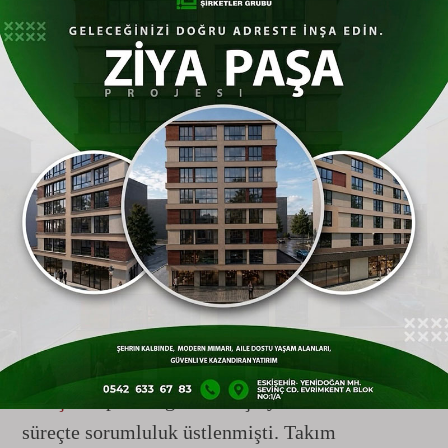
Şapcı ve teknik ekibiyle yeni sezon için
anlaşmaya varmıştır.
Kulübümüzün şanlı tarihi ve büyük hedefleri
doğrultusunda atılan bu stratejik adımın,
camiamıza yeni sezonda şampiyonluk ve başarı
getirmesini diliyor; Teknik Direktörümüz Hakan
Şapcı ve ekibine bundan sonraki süreçte üstün
başarılar ve kolaylıklar diliyoruz.”
Geçtiğimiz Sezonun 7. Haftasında
Gelmişti
Hakan Şapcı, geçtiğimiz sezonun 7. haftasında
Eskişehir
spor’da göreve başlayarak zorlu bir
süreçte sorumluluk üstlenmişti. Takım