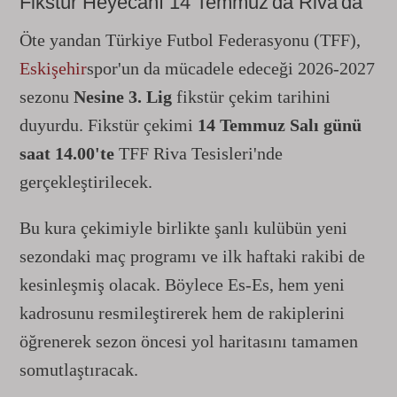
Fikstür Heyecanı 14 Temmuz'da Riva'da
Öte yandan Türkiye Futbol Federasyonu (TFF),
Eskişehir
spor'un da mücadele edeceği 2026-2027
sezonu
Nesine 3. Lig
fikstür çekim tarihini
duyurdu. Fikstür çekimi
14 Temmuz Salı günü
saat 14.00'te
TFF Riva Tesisleri'nde
gerçekleştirilecek.
Bu kura çekimiyle birlikte şanlı kulübün yeni
sezondaki maç programı ve ilk haftaki rakibi de
kesinleşmiş olacak. Böylece Es-Es, hem yeni
kadrosunu resmileştirerek hem de rakiplerini
öğrenerek sezon öncesi yol haritasını tamamen
somutlaştıracak.