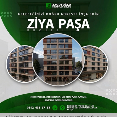
Hazırlıklar 22 Temmuz'da Başlıyor,
İstikamet Bolu
Eskişehir
spor'un yeni sezon kamp ve antrenman
takvimi de dikey bir planlamayla netleşti. Takım,
22 Temmuz
tarihinde Teknik Direktör
Hakan
Şapcı
yönetiminde Vali Hanefi Demirkol
Tesisleri'nde toplanarak sezonun ilk
antrenmanını gerçekleştirecek. İlk etap
çalışmalarını kendi tesislerinde tamamlayacak
olan siyah-kırmızılı ekip, ardından güç
depolamak ve hazırlık maçları oynamak üzere
Bolu'ya kampa gidecek.