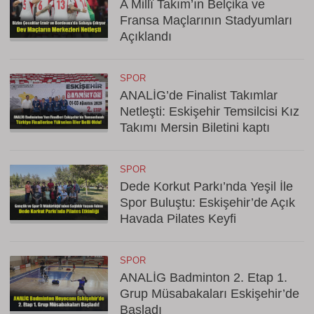
A Millî Takım’ın Belçika ve
Fransa Maçlarının Stadyumları
Açıklandı
SPOR
ANALİG’de Finalist Takımlar
Netleşti: Eskişehir Temsilcisi Kız
Takımı Mersin Biletini kaptı
SPOR
Dede Korkut Parkı’nda Yeşil İle
Spor Buluştu: Eskişehir’de Açık
Havada Pilates Keyfi
SPOR
ANALİG Badminton 2. Etap 1.
Grup Müsabakaları Eskişehir’de
Başladı