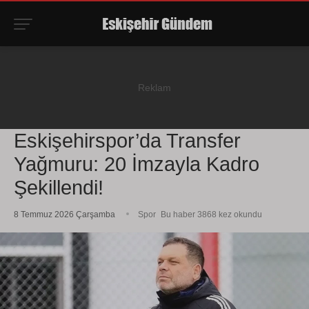
Eskişehirspor’da Transfer
Yağmuru: 20 İmzayla Kadro
Şekillendi!
8 Temmuz 2026 Çarşamba
Spor
Bu haber 3868 kez okundu