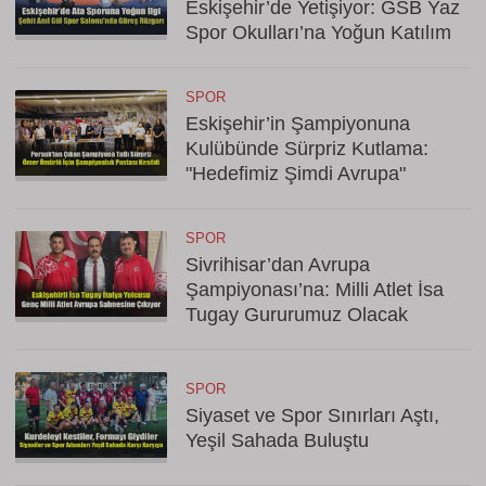
Eskişehir’de Yetişiyor: GSB Yaz
Spor Okulları’na Yoğun Katılım
SPOR
Eskişehir’in Şampiyonuna
Kulübünde Sürpriz Kutlama:
"Hedefimiz Şimdi Avrupa"
SPOR
Sivrihisar’dan Avrupa
Şampiyonası’na: Milli Atlet İsa
Tugay Gururumuz Olacak
SPOR
Siyaset ve Spor Sınırları Aştı,
Yeşil Sahada Buluştu