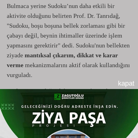
Bulmaca yerine Sudoku’nun daha etkili bir
aktivite olduğunu belirten Prof. Dr. Tanrıdağ,
"Sudoku, boşu boşuna bellek zorlaması gibi bir
çabayı değil, beynin ihtimaller üzerinde işlem
yapmasını gerektirir" dedi. Sudoku'nun bellekten
ziyade
mantıksal çıkarım, dikkat ve karar
verme
mekanizmalarını aktif olarak kullandığını
vurguladı.
kapat
Prof. Dr. Tanrıdağ, Alzheimer'ın, beyinde
anormal protein birikimiyle karakterize olan
biyolojik bir hastalık olduğunu ve iyi niyetli
zihinsel gayretlerle bu sürecin önlenemeyeceğini
hatırlattı. Bu nedenle, beyni zinde tutmak için