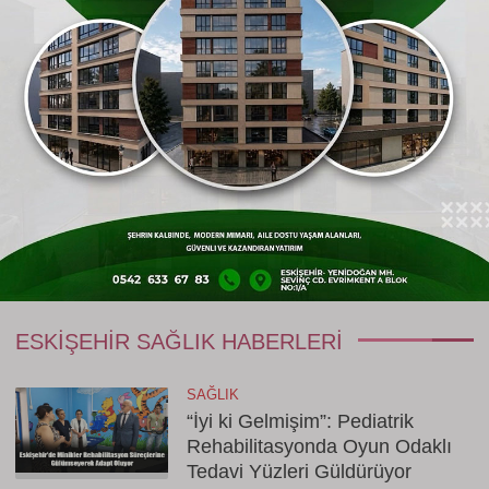
asıl önemli olanın, eski bilgileri tekrarlamak
yerine, yeni problemler çözmeye ve mantık
yürütmeye zorlayan aktiviteleri tercih etmek
olduğunu belirtti.
Gönderen: journal
YORUM YAZ
Bu habere yorumlar
ESKIŞEHIR SAĞLIK HABERLERI
SAĞLIK
“İyi ki Gelmişim”: Pediatrik
Rehabilitasyonda Oyun Odaklı
Tedavi Yüzleri Güldürüyor