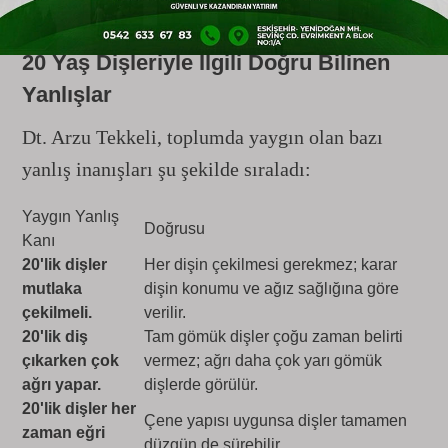
20 Yaş Dişleriyle İlgili Doğru Bilinen
Yanlışlar
Dt. Arzu Tekkeli, toplumda yaygın olan bazı
yanlış inanışları şu şekilde sıraladı:
Yaygın Yanlış
Doğrusu
Kanı
20'lik dişler
Her dişin çekilmesi gerekmez; karar
mutlaka
dişin konumu ve ağız sağlığına göre
çekilmeli.
verilir.
20'lik diş
Tam gömük dişler çoğu zaman belirti
çıkarken çok
vermez; ağrı daha çok yarı gömük
ağrı yapar.
dişlerde görülür.
20'lik dişler her
Çene yapısı uygunsa dişler tamamen
zaman eğri
düzgün de sürebilir.