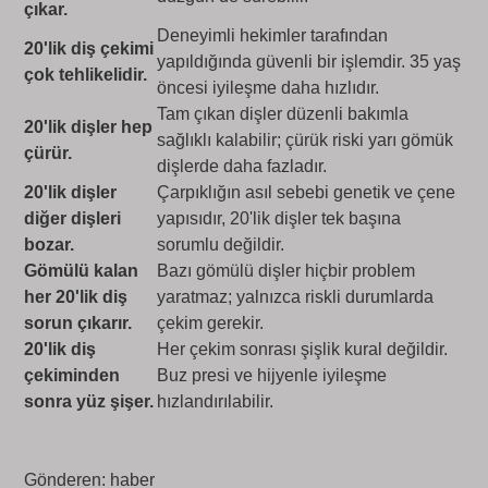
çıkar.
Deneyimli hekimler tarafından
20'lik diş çekimi
yapıldığında güvenli bir işlemdir. 35 yaş
çok tehlikelidir.
öncesi iyileşme daha hızlıdır.
Tam çıkan dişler düzenli bakımla
20'lik dişler hep
sağlıklı kalabilir; çürük riski yarı gömük
çürür.
dişlerde daha fazladır.
20'lik dişler
Çarpıklığın asıl sebebi genetik ve çene
diğer dişleri
yapısıdır, 20'lik dişler tek başına
bozar.
sorumlu değildir.
Gömülü kalan
Bazı gömülü dişler hiçbir problem
her 20'lik diş
yaratmaz; yalnızca riskli durumlarda
sorun çıkarır.
çekim gerekir.
20'lik diş
Her çekim sonrası şişlik kural değildir.
çekiminden
Buz presi ve hijyenle iyileşme
sonra yüz şişer.
hızlandırılabilir.
Gönderen: haber