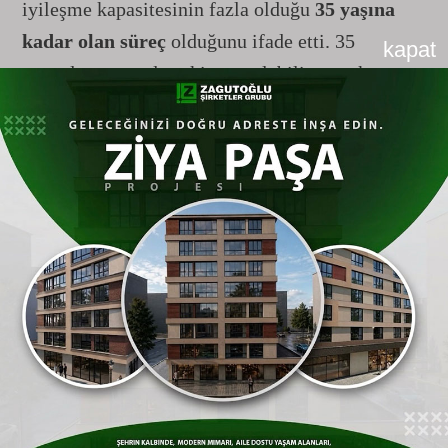
iyileşme kapasitesinin fazla olduğu
35 yaşına
kadar olan süreç
olduğunu ifade etti. 35
kapat
yaşından sonra da çekim yapılabilir, ancak
iyileşme süresi daha uzun olabilir.
Çekim sonrası dönem için önemli tavsiyeler:
Ağız hijyenine dikkat etmek.
Doktorun verdiği ilaçları düzenli
kullanmak.
Özellikle ilk gün
buz kompresi
uygulamak.