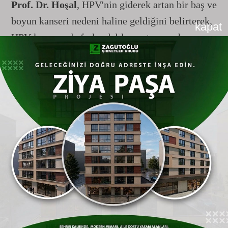
Prof. Dr. Hoşal
, HPV'nin giderek artan bir baş ve
boyun kanseri nedeni haline geldiğini belirterek,
kapat
HPV konusunda farkındalık yaratmanın bu
kanser türlerinin görülme sıklığını azaltmada
kritik rol oynadığını
vurguladı.
Başlıca Belirtiler:
Dilde veya ağız içinde
iyileşmeyen
yaralar
Boğazda ağrı veya
ses kısıklığı
Yutma sırasında ağrı ve/veya
yutma