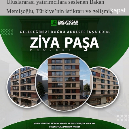
Uluslararası yatırımcılara seslenen Bakan
kapat
Memişoğlu, Türkiye’nin istikrarı ve gelişmiş
demokrasisiyle yatırım için en güvenli liman
olduğunu vurguladı. Proje kapsamında
Türkiye’ye güvenerek yatırım yapan ve teknoloji
transferini kabul eden iki yabancı ortak firmaya
teşekkür eden Memişoğlu, bu ortaklıkların
Türkiye’nin küresel paydaşlık gücünü
gösterdiğini belirtti.
Bilimden Ürüne: "Üreten Sağlık Portalı"
Bakan Memişoğlu, bilim insanlarının fikirlerini
ticarileştirmek ve bir üretim ekosistemi
oluşturmak amacıyla TÜSEB koordinasyonunda