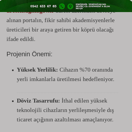
hayata geçirilen dijital platformu da tanıttı.
uretensaglik.gov.tr
adresi üzerinden devreye
alınan portalın, fikir sahibi akademisyenlerle
üreticileri bir araya getiren bir köprü olacağı
ifade edildi.
Projenin Önemi:
Yüksek Yerlilik:
Cihazın %70 oranında
yerli imkanlarla üretilmesi hedefleniyor.
Döviz Tasarrufu:
İthal edilen yüksek
teknolojili cihazların yerlileşmesiyle dış
ticaret açığının azaltılması amaçlanıyor.