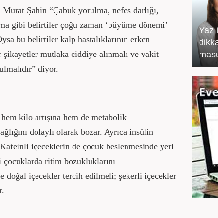
 Murat Şahin “Çabuk yorulma, nefes darlığı,
ılma gibi belirtiler çoğu zaman ‘büyüme dönemi’
Yaz 
Oysa bu belirtiler kalp hastalıklarının erken
dikka
r şikayetler mutlaka ciddiye alınmalı ve vakit
masu
lmalıdır” diyor.
er hem kilo artışına hem de metabolik
ağlığını dolaylı olarak bozar. Ayrıca insülin
r. Kafeinli içeceklerin de çocuk beslenmesinde yeri
i çocuklarda ritim bozukluklarını
e doğal içecekler tercih edilmeli; şekerli içecekler
r.