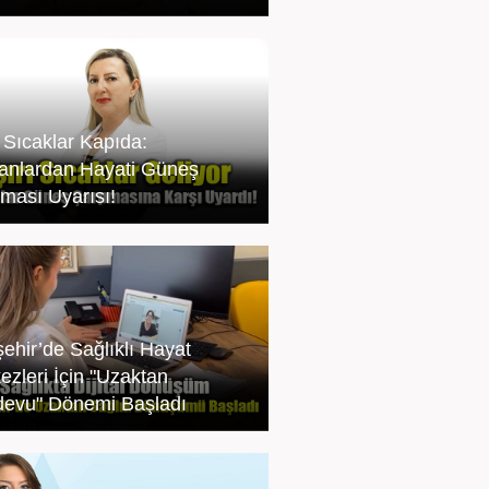
ı Sıcaklar Kapıda:
nlardan Hayati Güneş
ması Uyarısı!
şehir’de Sağlıklı Hayat
ezleri İçin "Uzaktan
evu" Dönemi Başladı