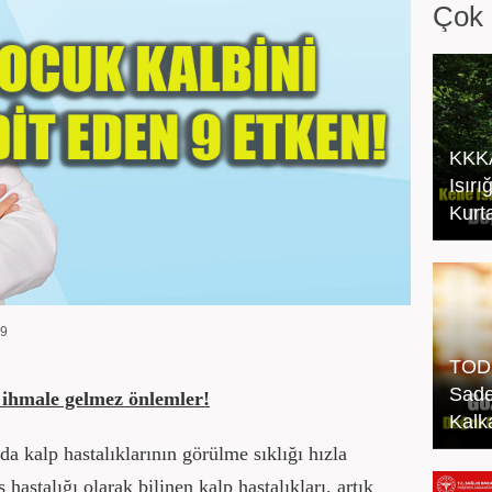
Çok 
KKKA
Isır
Kurta
19
TOD 
Sade
 ihmale gelmez önlemler!
Kalk
a kalp hastalıklarının görülme sıklığı hızla
 hastalığı olarak bilinen kalp hastalıkları, artık