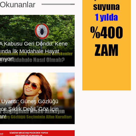
Okunanlar
 Kabusu Geri Döndü: Kene
ığında İlk Müdahale Hayat
rıyor!
Uyardı: Güneş Gözlüğü
ce Şıklık Değil, Göz İçin
an!