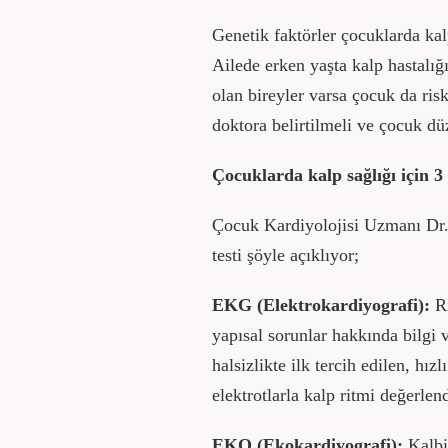
Genetik faktörler çocuklarda kalp
Ailede erken yaşta kalp hastalığ
olan bireyler varsa çocuk da ris
doktora belirtilmeli ve çocuk düz
Çocuklarda kalp sağlığı için 3 
Çocuk Kardiyolojisi Uzmanı Dr. 
testi şöyle açıklıyor;
EKG (Elektrokardiyografi):
R
yapısal sorunlar hakkında bilgi v
halsizlikte ilk tercih edilen, hızl
elektrotlarla kalp ritmi değerlendi
EKO (Ekokardiyografi):
Kalbi