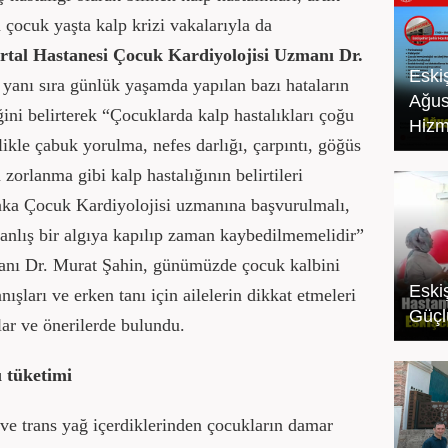
a çocuk yaşta kalp krizi vakalarıyla da
tal Hastanesi Çocuk Kardiyolojisi Uzmanı Dr.
Eski
 yanı sıra günlük yaşamda yapılan bazı hataların
Ağus
ğini belirterek “Çocuklarda kalp hastalıkları çoğu
Hizm
likle çabuk yorulma, nefes darlığı, çarpıntı, göğüs
zorlanma gibi kalp hastalığının belirtileri
laka Çocuk Kardiyolojisi uzmanına başvurulmalı,
nlış bir algıya kapılıp zaman kaybedilmemelidir”
anı Dr. Murat Şahin, günümüzde çocuk kalbini
Eski
nışları ve erken tanı için ailelerin dikkat etmeleri
Güçlü
lar ve önerilerde bulundu.
ı tüketimi
 ve trans yağ içerdiklerinden çocukların damar