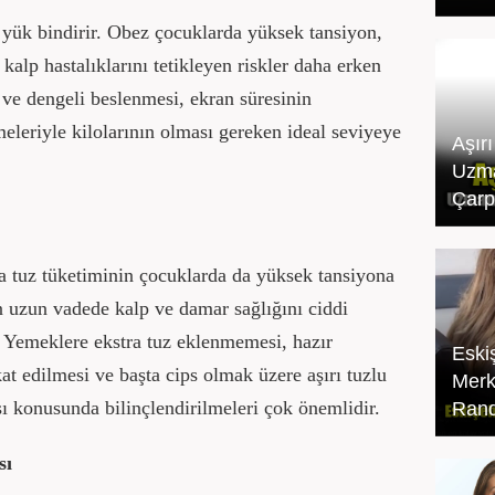
a yük bindirir. Obez çocuklarda yüksek tansiyon,
 kalp hastalıklarını tetikleyen riskler daha erken
ı ve dengeli beslenmesi, ekran süresinin
meleriyle kilolarının olması gereken ideal seviyeye
Aşır
Uzma
Çarp
la tuz tüketiminin çocuklarda da yüksek tansiyona
 uzun vadede kalp ve damar sağlığını ciddi
or. Yemeklere ekstra tuz eklenmemesi, hazır
Eski
kat edilmesi ve başta cips olmak üzere aşırı tuzlu
Merk
ı konusunda bilinçlendirilmeleri çok önemlidir.
Rand
sı