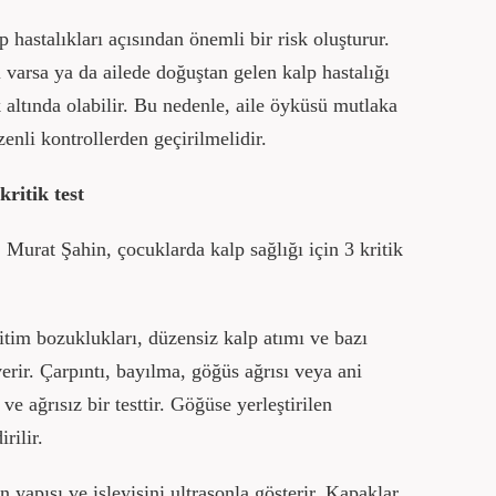
 hastalıkları açısından önemli bir risk oluşturur.
ı varsa ya da ailede doğuştan gelen kalp hastalığı
k altında olabilir. Bu nedenle, aile öyküsü mutlaka
enli kontrollerden geçirilmelidir.
kritik test
Murat Şahin, çocuklarda kalp sağlığı için 3 kritik
itim bozuklukları, düzensiz kalp atımı ve bazı
erir. Çarpıntı, bayılma, göğüs ağrısı veya ani
ı ve ağrısız bir testtir. Göğüse yerleştirilen
rilir.
n yapısı ve işleyişini ultrasonla gösterir. Kapaklar,