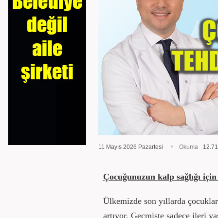
11 Mayıs 2026 Pazartesi
Okuma
12.7
Çocuğunuzun kalp sağlığı için
Ülkemizde son yıllarda çocuklard
artıyor. Geçmişte sadece ileri yaş