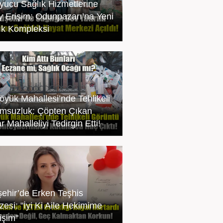
yucu Sağlık Hizmetlerine
y Erişim: Odunpazarı’na Yeni
ık Kompleksi
öyük Mahallesi’nde Tehlikeli
msuzluk: Çöpten Çıkan
ar Mahalleliyi Tedirgin Etti!
şehir’de Erken Teşhis
zesi: "İyi Ki Aile Hekimime
işim"