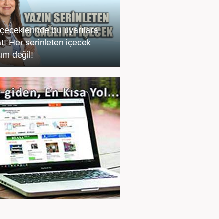
içeceklerinde bu uyarılara
t! Her serinleten içecek
m değil!