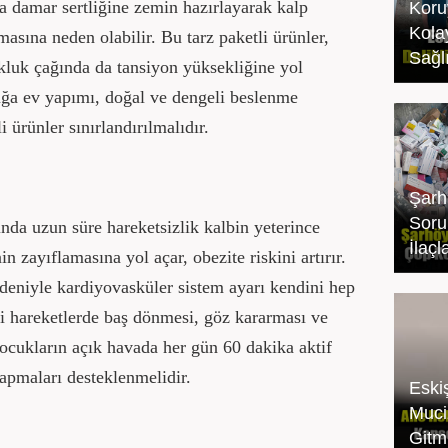
a damar sertliğine zemin hazırlayarak kalp
Koru
Kola
masına neden olabilir. Bu tarz paketli ürünler,
Sağl
ukluk çağında da tansiyon yüksekliğine yol
ğa ev yapımı, doğal ve dengeli beslenme
i ürünler sınırlandırılmalıdır.
Şarh
Soru
ında uzun süre hareketsizlik kalbin yeterince
İlaçl
 zayıflamasına yol açar, obezite riskini artırır.
edeniyle kardiyovasküler sistem ayarı kendini hep
 ani hareketlerde baş dönmesi, göz kararması ve
ocukların açık havada her gün 60 dakika aktif
apmaları desteklenmelidir.
Eski
Muci
Gitm