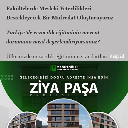
Fakültelerde Mesleki Yeterlilikleri
Destekleyecek Bir Müfredat Oluşturuyoruz
Türkiye’de eczacılık eğitiminin mevcut
durumunu nasıl değerlendiriyorsunuz?
kapat
Ülkemizde eczacılık eğitiminin standartları
Ulusal Eczacılık Çekirdek Eğitim Programı
tarafından belirlenmiş durumda. Bu program
sayesinde mezunların mesleki yeterlilikleri
tanımlanıyor. Bizler de fakültelerde bu
yeterlilikleri destekleyecek bir müfredat
oluşturuyoruz. Dolayısıyla standartlarımız belli.
Ancak burada önemli bir sorun var. 2000’li