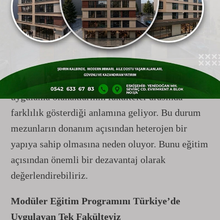
yıllardan sonra ülkemizdeki fakülte sayıları arttı.
Bugün 63 eczacılık fakültesi bulunuyor ve
bunların 54’ü aktif olarak öğrenci alıyor. Ancak
bu 54 fakültenin yalnızca 16’sı akredite durumda.
Bu da temel müfredatın büyük ölçüde benzer
olmasına rağmen altyapı, akademik kadro ve
uygulama olanaklarının fakülteler arasında
farklılık gösterdiği anlamına geliyor. Bu durum
mezunların donanım açısından heterojen bir
yapıya sahip olmasına neden oluyor. Bunu eğitim
açısından önemli bir dezavantaj olarak
değerlendirebiliriz.
Modüler Eğitim Programını Türkiye’de
Uygulayan Tek Fakülteyiz