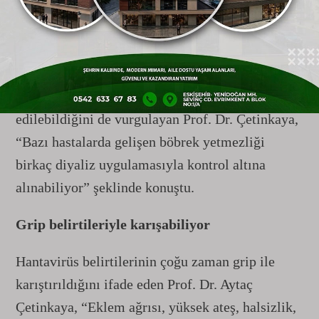
daha çok böbrekleri etkiliyor ve böbrek
yetmezliğine neden olabiliyor. Amerika tipi ise
daha ağır seyrederek akciğer, kalp ve böbrek
yetmezliğiyle birlikte kanamalı ateş tablosuna
yol açabiliyor” dedi. Böbrek tutulumunun tedavi
edilebildiğini de vurgulayan Prof. Dr. Çetinkaya,
“Bazı hastalarda gelişen böbrek yetmezliği
birkaç diyaliz uygulamasıyla kontrol altına
alınabiliyor” şeklinde konuştu.
Grip belirtileriyle karışabiliyor
Hantavirüs belirtilerinin çoğu zaman grip ile
karıştırıldığını ifade eden Prof. Dr. Aytaç
Çetinkaya, “Eklem ağrısı, yüksek ateş, halsizlik,