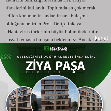
ifadelerini kullandı. Toplumda en çok merak
edilen konunun insandan insana bulaşma
olduğunu belirten Prof. Dr. Çetinkaya,
“Hantavirüs türlerinin büyük bölümünde rutin
kapat
sosyal temasla bulaşma beklenmez. Ancak Güney
Amerika tipi olarak bilinen bazı türlerde
insandan insana bulaş görülebiliyor. Son
günlerde bir gemide görülen ve ölümlerle
sonuçlanan vakalarda da bu tip etkili oldu” dedi.
İki farklı tipi bulunuyor
Hastalığın iki ana tipi olduğunu paylaşan Prof.
Dr. Aytaç Çetinkaya, “Avrupa ve Doğu Asya tipi