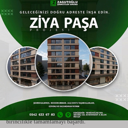
destek verdiği organizasyonun protokol
ayağında; Başsavcı Yardımcısı Ayhan Gökalp,
Eskişehir
İl Sağlık Müdürü Doç. Dr. Yaşar
Bildirici ve
Eskişehir
İl Millî Eğitim Müdürü
Sinan Aydın yer alarak öğrencilerin bu
heyecanına ortak oldular.
Şampiyon Şehit Onur İlkhan İlkokulu
Oldu
Çekişmeli ve bir o kadar da eğlenceli anlara
sahne olan soru-cevap etaplarının ardından,
rakiplerine karşı üstün bir performans sergileyen
Şehit Onur İlkhan İlkokulu
yarışmayı
birincilikle tamamlamayı başardı.