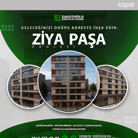
kapat
"Ultrason taramalarında neredeyse her 3
kadından birinde, hatta bazı hasta serilerinde
her iki kadından birinde nodüle rastlıyoruz.
Bunun başlıca sebebi hormonal etkilerdir.
Özellikle östrojen hormonunun tiroit dokusu
üzerindeki uyarıcı etkisi, gebelik süreçleri ve
otoimmün tiroit hastalıklarının kadınlarda daha
sık yaşanması nodül oluşumunu doğrudan
tetikliyor."
Belirtiler Baş gösterdiğinde Gecikmeyin
Tiroit nodülleri genellikle uzun yıllar boyunca