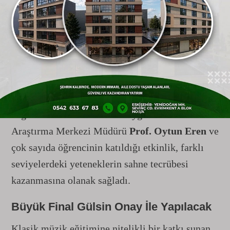
öğrencilerle bir araya geldi. Piyano ve keman
alanlarında yoğunlaşan çalışmalarda;
Chopin,
Bach ve Mozart
gibi dev bestecilerin eserleri
seslendirildi. Usta isimler, öğrencilerin
performanslarını teknik beceri, müzikal yorum
ve sahne hakimiyeti kriterleri üzerinden titizlikle
değerlendirdi. Halk Bilimi Uygulama ve
Araştırma Merkezi Müdürü
Prof. Oytun Eren
ve
çok sayıda öğrencinin katıldığı etkinlik, farklı
seviyelerdeki yeteneklerin sahne tecrübesi
kazanmasına olanak sağladı.
Büyük Final Gülsin Onay İle Yapılacak
Klasik müzik eğitimine nitelikli bir katkı sunan