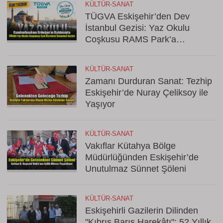
KÜLTÜR-SANAT
TÜGVA Eskişehir’den Dev
İstanbul Gezisi: Yaz Okulu
Coşkusu RAMS Park’a
Taşınıyor!
KÜLTÜR-SANAT
Zamanı Durduran Sanat: Tezhip
Eskişehir’de Nuray Çeliksoy ile
Yaşıyor
KÜLTÜR-SANAT
Vakıflar Kütahya Bölge
Müdürlüğünden Eskişehir’de
Unutulmaz Sünnet Şöleni
KÜLTÜR-SANAT
Eskişehirli Gazilerin Dilinden
"Kıbrıs Barış Harekâtı": 52 Yıllık