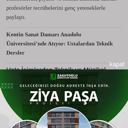
profesörler tecrübelerini genç yeteneklerle
paylaştı.
Kentin Sanat Damarı Anadolu
Üniversitesi’nde Atıyor: Ustalardan Teknik
Dersler
kapat
Usta İsimlerden Teknik ve Müzikal
Değerlendirmeler
Anadolu Üniversitesi Halk Bilimi Uygulama ve
Araştırma Merkezi Faris Akarsu Konser
Salonu’nda gerçekleştirilen programda, İstanbul
Üniversitesi Devlet Konservatuvarı’ndan
Prof.
Dr. Tutu Aydınoğlu
ve
Prof. Dr. Bahar Yücelen