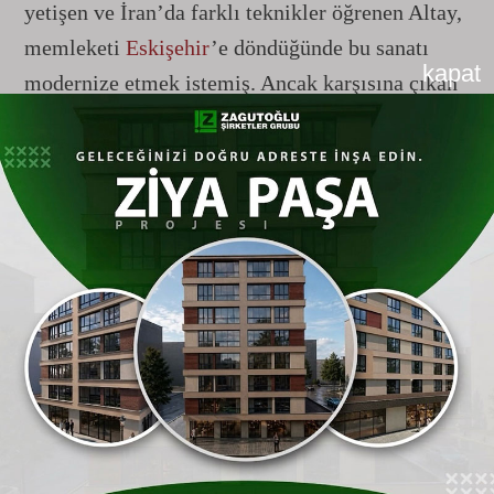
yetişen ve İran’da farklı teknikler öğrenen Altay,
memleketi
Eskişehir
’e döndüğünde bu sanatı
kapat
modernize etmek istemiş. Ancak karşısına çıkan
en büyük engel, bu kadim bilginin bir "sır" gibi
saklanması olmuş. Altay, bir ustanın öğretmek
karşılığında 20 kilo altın istemesi üzerine kendi
yolunu çizmeye karar vermiş:
"Bir numune aldım, parçaları söküp yeniden bir
araya getirerek tekniği çözdüm. Adeta bir
mühendis gibi sıfırdan kendi formülümü
kurdum."
Zırhın Zarif Dönüşümü: Gümüş Gömlekler