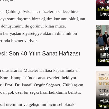
Vakı
Müdü
u Çalıkuşu Aykanat, müzelerin sadece birer
Unut
ızayı somutlaştıran birer eğitim kurumu olduğunu
el dönüşümünü de görünür kılan müze,
i her yaştan ziyaretçiye aktaran dinamik bir
ı’nda hizmet veriyor.
Ezan
i: Son 40 Yılın Sanat Hafızası
Hutb
Gerçe
uluslararası Müzeler Haftası kapsamında en
 Emre Kampüsü’nde sanatseverleri bekliyor.
 Prof. Dr. İsmail Özgür Soğancı, 700’ü aşkın
n çok özel bir seçki hazırladıklarını belirtti.
Vefa
Vefa
sal üretimini ve gelişimini biçimsel olarak
Burs