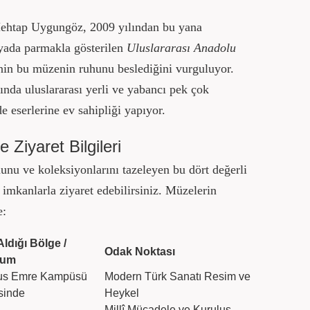
htap Uygungöz, 2009 yılından bu yana
yada parmakla gösterilen
Uluslararası Anadolu
nin bu müzenin ruhunu beslediğini vurguluyor.
nında uluslararası yerli ve yabancı pek çok
 eserlerine ev sahipliği yapıyor.
 Ziyaret Bilgileri
nu ve koleksiyonlarını tazeleyen bu dört değerli
imkanlarla ziyaret edebilirsiniz. Müzelerin
e:
Aldığı Bölge /
Odak Noktası
num
us Emre Kampüsü
Modern Türk Sanatı Resim ve
isinde
Heykel
Millî Mücadele ve Kuruluş