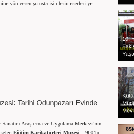
hine yön veren şu usta isimlerin eserleri yer
10. 
Eski
Yaşat
Küta
üzesi: Tarihi Odunpazarı Evinde
Müdü
Mevl
ür Sanatını Araştırma ve Uygulama Merkezi’nin
kselen
Eğitim Karikatürleri Müzesi
, 1900’lü