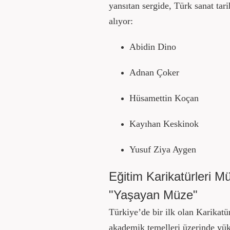
yansıtan sergide, Türk sanat tari
alıyor:
Abidin Dino
Adnan Çoker
Hüsamettin Koçan
Kayıhan Keskinok
Yusuf Ziya Aygen
Eğitim Karikatürleri M
"Yaşayan Müze"
Türkiye’de bir ilk olan Karikat
akademik temelleri üzerinde yü