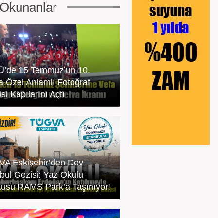
Okunanlar
’de 15 Temmuz’un 10.
na Özel Anlamlı Fotoğraf
si Kapılarını Açtı
A Eskişehir’den Dev
nbul Gezisi: Yaz Okulu
usu RAMS Park’a Taşınıyor!