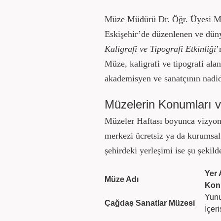
Müze Müdürü Dr. Öğr. Üyesi Me
Eskişehir’de düzenlenen ve dün
Kaligrafi ve Tipografi Etkinliği
’
Müze, kaligrafi ve tipografi ala
akademisyen ve sanatçının nadide
Müzelerin Konumları ve
Müzeler Haftası boyunca vizyonu
merkezi ücretsiz ya da kurumsal 
şehirdeki yerleşimi ise şu şekild
Yer 
Müze Adı
Ko
Yun
Çağdaş Sanatlar Müzesi
İçer