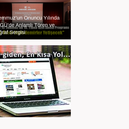
emmuz’un Onuncu Yılında
Ü’de Anlamlı Tören ve
ğraf Sergisi