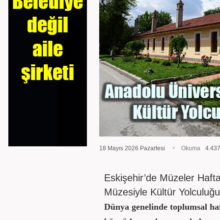
18 Mayıs 2026 Pazartesi
Okuma
4.43
Eskişehir’de Müzeler Hafta
Müzesiyle Kültür Yolculuğ
Dünya genelinde toplumsal haf