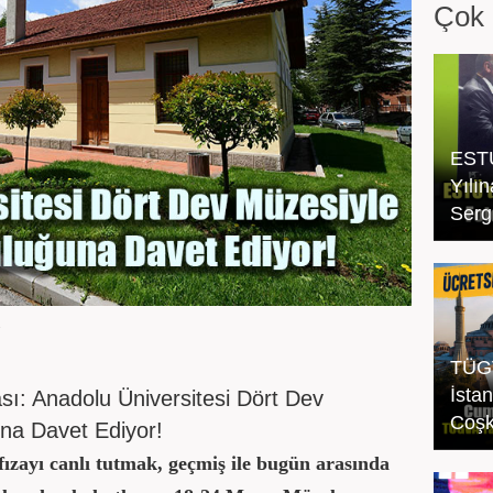
Çok 
ESTÜ
Yılı
Sergi
7
TÜGV
İsta
sı: Anadolu Üniversitesi Dört Dev
Coşk
una Davet Ediyor!
ızayı canlı tutmak, geçmiş ile bugün arasında