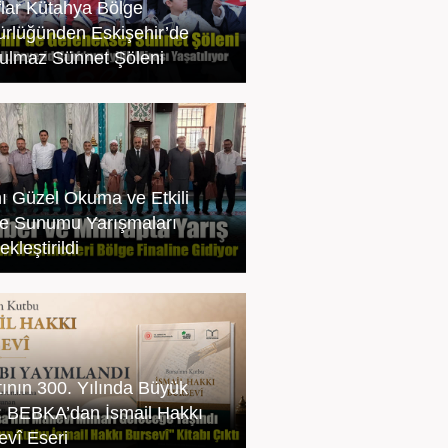
flar Kütahya Bölge
rlüğünden Eskişehir’de
ulmaz Sünnet Şöleni
ı Güzel Okuma ve Etkili
e Sunumu Yarışmaları
kleştirildi
tının 300. Yılında Büyük
: BEBKA’dan İsmail Hakkı
evî Eseri