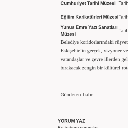
Cumhuriyet Tarihi Müzesi
Tari
Eğitim Karikatürleri Müzesi
Tari
Yunus Emre Yazı Sanatları
Tari
Müzesi
Belediye koridorlarındaki rüşve
Eskişehir’in gerçek, vizyoner v
vatandaşlar ve çevre illerden gel
bırakacak zengin bir kültürel ro
Gönderen: haber
YORUM YAZ
Bu habere yorumlar