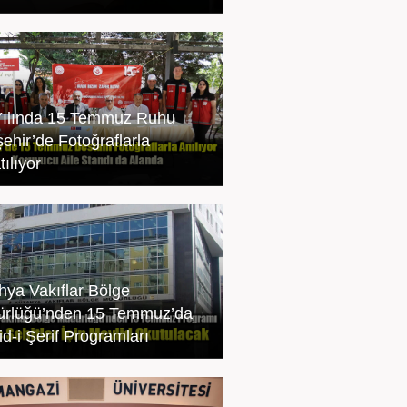
Yılında 15 Temmuz Ruhu
şehir’de Fotoğraflarla
ılıyor
hya Vakıflar Bölge
rlüğü’nden 15 Temmuz’da
id-i Şerif Programları