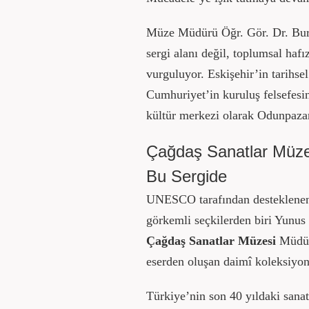
Müze Müdürü Öğr. Gör. Dr. Burc
sergi alanı değil, toplumsal haf
vurguluyor. Eskişehir’in tarihs
Cumhuriyet’in kuruluş felsefesin
kültür merkezi olarak Odunpazar
Çağdaş Sanatlar Müzes
Bu Sergide
UNESCO tarafından desteklenen 
görkemli seçkilerden biri Yunus
Çağdaş Sanatlar Müzesi
Müdürü
eserden oluşan daimî koleksiyonda
Türkiye’nin son 40 yıldaki sanat