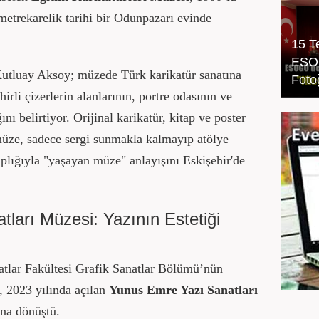
 metrekarelik tarihi bir Odunpazarı evinde
15 T
ESOG
utluay Aksoy; müzede Türk karikatür sanatına
Foto
rli çizerlerin alanlarının, portre odasının ve
ğını belirtiyor. Orijinal karikatür, kitap ve poster
 müze, sadece sergi sunmakla kalmayıp atölye
taplığıyla "yaşayan müze" anlayışını Eskişehir'de
ları Müzesi: Yazının Estetiği
atlar Fakültesi Grafik Sanatlar Bölümü’nün
i, 2023 yılında açılan
Yunus Emre Yazı Sanatları
nına dönüştü.