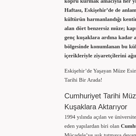
köprü kurmak amacıyla her yı
Haftası, Eskişehir’de de anlaml
kültürün harmanlandığı kenti
alan dört benzersiz müze; kapı
genç kuşaklara ardına kadar a
bölgesinde konumlanan bu kült
içerikleriyle ziyaretçilerini ağı
Eskişehir’de Yaşayan Müze Esin
Tarihi Bir Arada!
Cumhuriyet Tarihi Müz
Kuşaklara Aktarıyor
1994 yılında açılan ve üniversit
eden yapılardan biri olan
Cumhu
Mücadele’ye ışık tutmaya devam