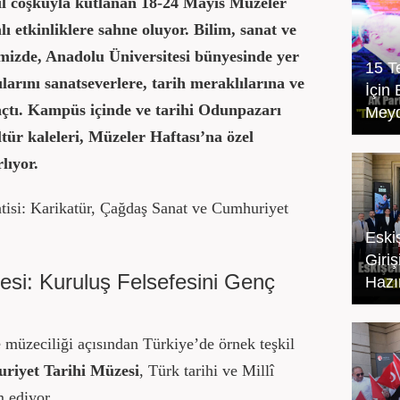
l coşkuyla kutlanan 18-24 Mayıs Müzeler
ı etkinliklere sahne oluyor. Bilim, sanat ve
mizde, Anadolu Üniversitesi bünyesinde yer
15 
larını sanatseverlere, tarih meraklılarına ve
İçin 
çtı. Kampüs içinde ve tarihi Odunpazarı
Meyd
ür kaleleri, Müzeler Haftası’na özel
rlıyor.
tisi: Karikatür, Çağdaş Sanat ve Cumhuriyet
Eski
Giriş
esi: Kuruluş Felsefesini Genç
Hazır
e müzeciliği açısından Türkiye’de örnek teşkil
riyet Tarihi Müzesi
, Türk tarihi ve Millî
 ediyor.