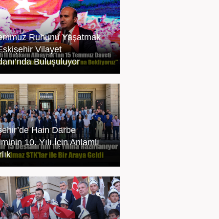
Temmuz Ruhunu Yaşatmak
Eskişehir Vilayet
anı’nda Buluşuluyor
şehir’de Hain Darbe
iminin 10. Yılı İçin Anlamlı
lık