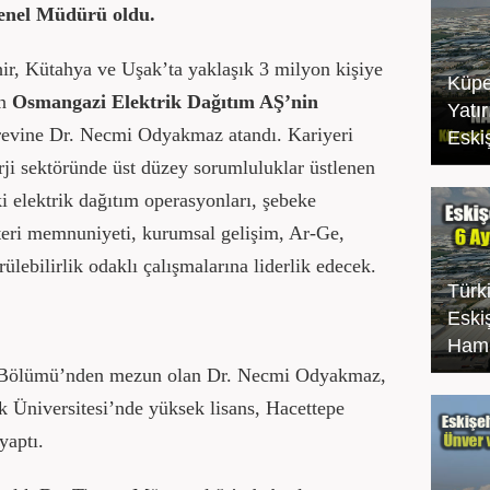
nel Müdürü oldu.
hir, Kütahya ve Uşak’ta yaklaşık 3 milyon kişiye
Küpe
an
Osmangazi Elektrik Dağıtım AŞ’nin
Yatı
evine Dr. Necmi Odyakmaz atandı. Kariyeri
Eski
ji sektöründe üst düzey sorumluluklar üstlenen
elektrik dağıtım operasyonları, şebeke
şteri memnuniyeti, kurumsal gelişim, Ar-Ge,
ülebilirlik odaklı çalışmalarına liderlik edecek.
Türk
Eski
Haml
i Bölümü’nden mezun olan Dr. Necmi Odyakmaz,
 Üniversitesi’nde yüksek lisans, Hacettepe
yaptı.