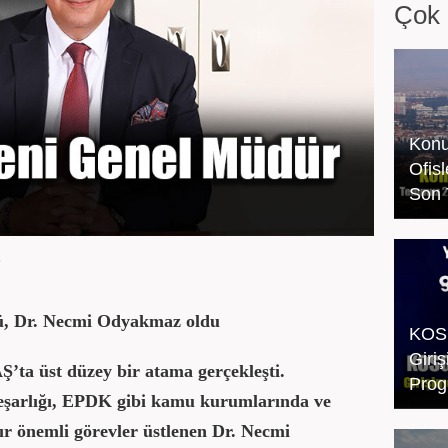
Çok 
Konu
Ofis
Son 
5
ü,
Dr. Necmi Odyakmaz oldu
KOSG
Giri
Ş’ta üst düzey bir atama gerçekleşti.
Prog
eşarlığı, EPDK gibi kamu kurumlarında ve
ır önemli görevler üstlenen Dr. Necmi