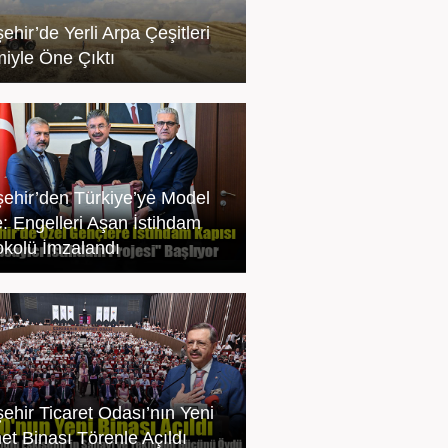
ehir’de Yerli Arpa Çeşitleri
miyle Öne Çıktı
şehir’den Türkiye’ye Model
e: Engelleri Aşan İstihdam
okolü İmzalandı
şehir Ticaret Odası’nın Yeni
et Binası Törenle Açıldı