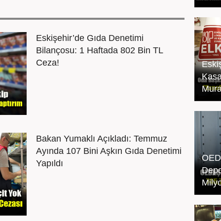
Eskişehir’de Gıda Denetimi
Bilançosu: 1 Haftada 802 Bin TL
Ceza!
Eski
Kasa
Mura
Bakan Yumaklı Açıkladı: Temmuz
Ayında 107 Bini Aşkın Gıda Denetimi
OEDA
Yapıldı
Depo
Mily