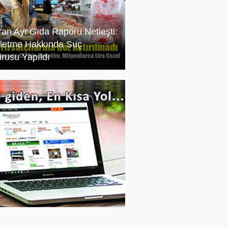
ran Ayı Gıda Raporu Netleşti:
şletme Hakkında Suç
rusu Yapıldı