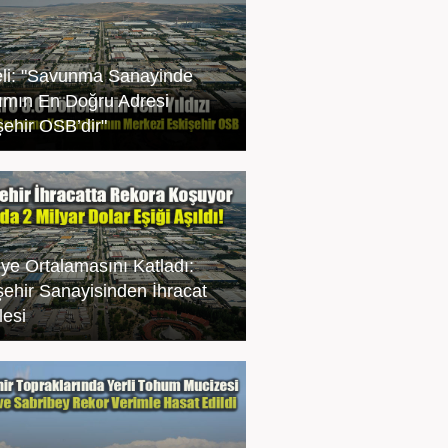
li: "Savunma Sanayinde
rımın En Doğru Adresi
şehir OSB’dir"
iye Ortalamasını Katladı:
şehir Sanayisinden İhracat
esi