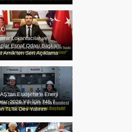
şehir Lokantacılar ve
plar Esnaf Odası Başkanı
t Arnik’ten Sert Açıklama
Ş’tan Eskişehir’e Enerji
su: 2026 Yılı İçin 745,7
on TL’lik Dev Yatırım