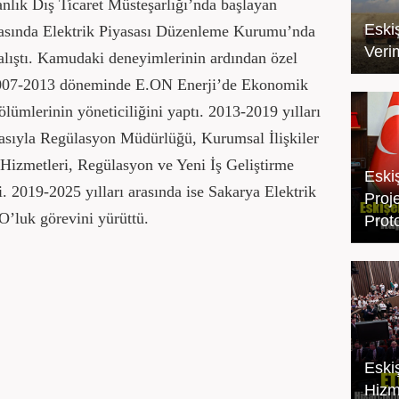
nlık Dış Ticaret Müsteşarlığı’nda başlayan
Eskiş
asında Elektrik Piyasası Düzenleme Kurumu’nda
Veri
lıştı. Kamudaki deneyimlerinin ardından özel
2007-2013 döneminde E.ON Enerji’de Ekonomik
ümlerinin yöneticiliğini yaptı. 2013-2019 yılları
rasıyla Regülasyon Müdürlüğü, Kurumsal İlişkiler
Hizmetleri, Regülasyon ve Yeni İş Geliştirme
Eski
i. 2019-2025 yılları arasında ise Sakarya Elektrik
Proj
’luk görevini yürüttü.
Prot
Eski
Hizm