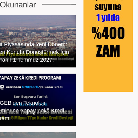
Okunanlar
t Piyasasında Yeni Dönem:
leri Konuta Dönüştürmek İçin
Tarih 1 Temmuz 2027!
EB’den Teknoloji
şimlerine Yapay Zekâ Kredi
ramı