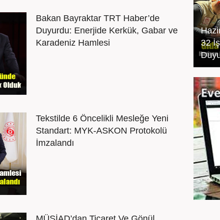
Bakan Bayraktar TRT Haber’de
Duyurdu: Enerjide Kerkük, Gabar ve
Hazi
Karadeniz Hamlesi
32 İ
Duyu
Tekstilde 6 Öncelikli Mesleğe Yeni
Standart: MYK-ASKON Protokolü
İmzalandı
MÜSİAD’dan Ticaret Ve Gönül