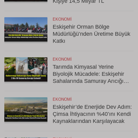
Kişiye 14,5 Milyar TL
EKONOMI
Eskişehir Orman Bölge
Müdürlüğü’nden Üretime Büyük
Katkı
EKONOMI
Tarımda Kimyasal Yerine
Biyolojik Mücadele: Eskişehir
Sahalarında Samuray Arıcığı
Dönemi
EKONOMI
Eskişehir’de Enerjide Dev Adım:
Çimsa İhtiyacının %40’ını Kendi
Kaynaklarından Karşılayacak