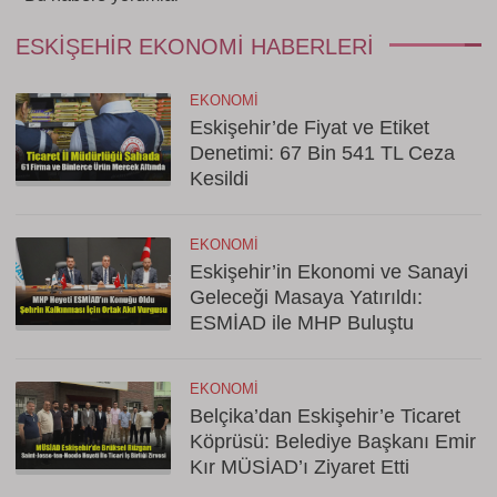
ESKIŞEHIR EKONOMI HABERLERI
EKONOMI
Eskişehir’de Fiyat ve Etiket
Denetimi: 67 Bin 541 TL Ceza
Kesildi
EKONOMI
Eskişehir’in Ekonomi ve Sanayi
Geleceği Masaya Yatırıldı:
ESMİAD ile MHP Buluştu
EKONOMI
Belçika’dan Eskişehir’e Ticaret
Köprüsü: Belediye Başkanı Emir
Kır MÜSİAD’ı Ziyaret Etti