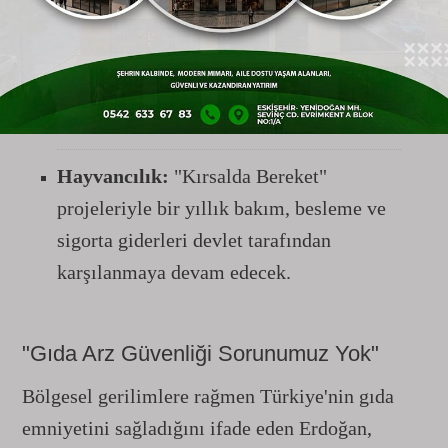
Hibe Desteği:
Projelerin %50 ile %70
arasındaki kısmı hibe edilecek. Son
başvuru tarihi:
12 Haziran
.
Hayvancılık:
"Kırsalda Bereket"
projeleriyle bir yıllık bakım, besleme ve
sigorta giderleri devlet tarafından
karşılanmaya devam edecek.
"Gıda Arz Güvenliği Sorunumuz Yok"
Bölgesel gerilimlere rağmen Türkiye'nin gıda
emniyetini sağladığını ifade eden Erdoğan,