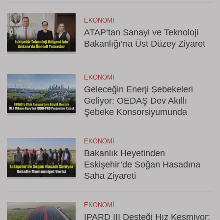
EKONOMI
ATAP’tan Sanayi ve Teknoloji
Bakanlığı’na Üst Düzey Ziyaret
EKONOMI
Geleceğin Enerji Şebekeleri
Geliyor: OEDAŞ Dev Akıllı
Şebeke Konsorsiyumunda
EKONOMI
Bakanlık Heyetinden
Eskişehir’de Soğan Hasadına
Saha Ziyareti
EKONOMI
IPARD III Desteği Hız Kesmiyor: