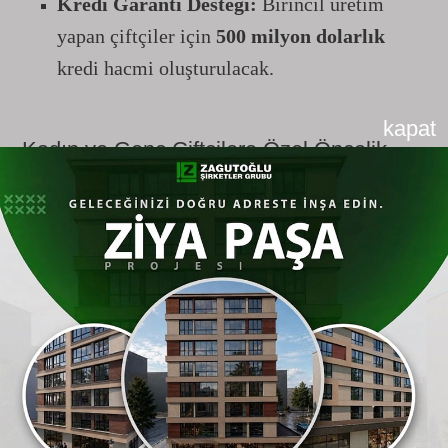
Kredi Garanti Desteği:
Birincil üretim
yapan çiftçiler için
500 milyon dolarlık
kredi hacmi oluşturulacak.
kapat
Kadın ve Genç Çiftçilere Özel Öncelik
Kırsal kalkınmanın ana aktörlerinin kadınlar ve
gençler olduğunu vurgulayan Erdoğan, bu
kesimlere yönelik desteklerin artarak süreceğini
belirtti:
Kırsal Kalkınma Yatırımları:
10 milyar
liralık bütçenin %20'si gençlere ve
kadınlara ayrıldı.