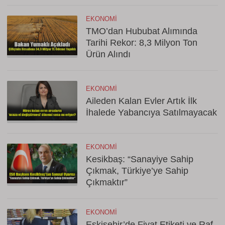
EKONOMI
TMO’dan Hububat Alımında
Tarihi Rekor: 8,3 Milyon Ton
Ürün Alındı
EKONOMI
Aileden Kalan Evler Artık İlk
İhalede Yabancıya Satılmayacak
EKONOMI
Kesikbaş: “Sanayiye Sahip
Çıkmak, Türkiye’ye Sahip
Çıkmaktır”
EKONOMI
Eskişehir’de Fiyat Etiketi ve Raf