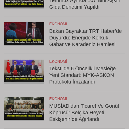
Temmuz Ayında 107 Bini Aşkın
Gıda Denetimi Yapıldı
EKONOMI
Bakan Bayraktar TRT Haber’de
Duyurdu: Enerjide Kerkük,
Gabar ve Karadeniz Hamlesi
EKONOMI
Tekstilde 6 Öncelikli Mesleğe
Yeni Standart: MYK-ASKON
Protokolü İmzalandı
EKONOMI
MÜSİAD’dan Ticaret Ve Gönül
Köprüsü: Belçika Heyeti
Eskişehir’de Ağırlandı