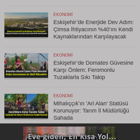
Dönemi
EKONOMI
Eskişehir’de Enerjide Dev Adım:
Çimsa İhtiyacının %40’ını Kendi
Kaynaklarından Karşılayacak
EKONOMI
Eskişehir’de Domates Güvesine
Karşı Önlem: Feromonlu
Tuzaklarla Sıkı Takip
EKONOMI
Mihalıççık’ın ’Ari Alan’ Statüsü
Korunuyor: Tarım İl Müdürlüğü
Sahada