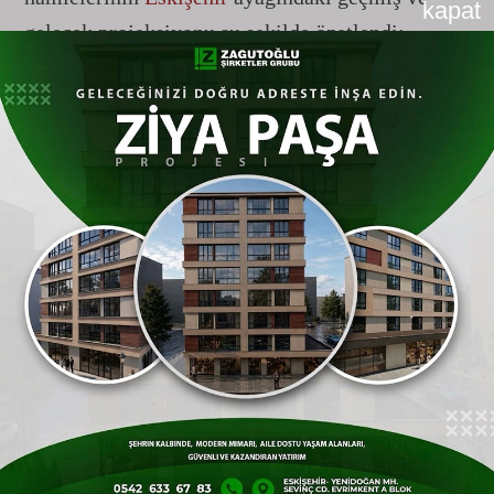
kapat
gelecek projeksiyonu şu şekilde özetlendi:
2002’den Bu Yana Ev Sahibi Yapılan
Aile Sayısı:
Yaklaşık 20.000 Aile
2025 Yılında Teslim Edilen Konut
Sayısı:
5.932 Konut
2026 Yılı İçin Planlanan ve Çalışması
Süren Yeni Konut Sayısı:
6.026 Konut
Projelerin İcraatçı Kurumu:
T.C.
Çevre, Şehircilik ve İklim Değişikliği