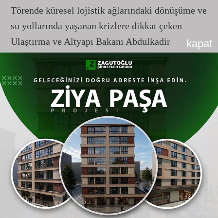
Törende küresel lojistik ağlarındaki dönüşüme ve
su yollarında yaşanan krizlere dikkat çeken
Ulaştırma ve Altyapı Bakanı Abdulkadir
kapat
Uraloğlu, kara koridorlarının artık sadece birer
alternatif değil, küresel tedarik zincirlerinin
dayanıklılığı açısından en stratejik unsur haline
geldiğini belirtti. Bakan Uraloğlu, şu ifadeleri
kullandı:
"2017 yılından bu yana Orta Koridor’un
gelişimine önemli katkılar sağlayan BTK Demir
Yolu Hattı’nda, altyapı çalışmalarının
tamamlanmasıyla birlikte yeni bir döneme