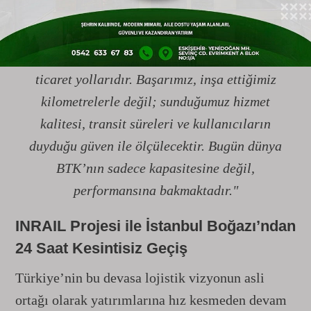
giriyoruz. Dünyanın bugün ihtiyaç duyduğu şey
yalnızca yeni ticaret yolları değil, yüksek
kapasiteli, öngörülebilir ve kesintisiz güvenilir
ticaret yollarıdır. Başarımız, inşa ettiğimiz
kilometrelerle değil; sunduğumuz hizmet
kalitesi, transit süreleri ve kullanıcıların
duyduğu güven ile ölçülecektir. Bugün dünya
BTK’nın sadece kapasitesine değil,
performansına bakmaktadır."
INRAIL Projesi ile İstanbul Boğazı’ndan
24 Saat Kesintisiz Geçiş
Türkiye’nin bu devasa lojistik vizyonun asli
ortağı olarak yatırımlarına hız kesmeden devam