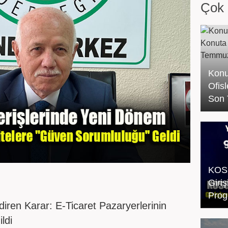
Çok 
Konu
Ofis
Son 
KOSG
Giri
Prog
diren Karar: E-Ticaret Pazaryerlerinin
ldi