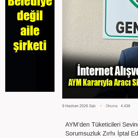
9 Haziran 2026 Salı
Okuma
4.438
AYM'den Tüketicileri Sevin
Sorumsuzluk Zırhı İptal Edi