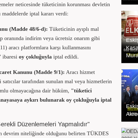
eler neticesinde tüketicinin korunması devletin
u maddelerde iptal kararı verdi:
unu (Madde 48/6-d):
Tüketicinin ayıplı mal
ıp oranında indirim veya ücretsiz onarım gibi
Eski
11) aracı platformlara karşı kullanmasını
Kasa
Mura
." ibaresi
oy çokluğuyla
iptal edildi.
icaret Kanunu (Madde 9/1):
Aracı hizmet
i satıcılar tarafından sunulan mal veya hizmetlerin
rumlu olmayacağına dair hüküm,
"tüketici
nayasaya aykırı bulunarak oy çokluğuyla iptal
Eski
Akred
Gerekli Düzenlemeleri Yapmalıdır"
dan devrim niteliğinde olduğunu belirten TÜKDES