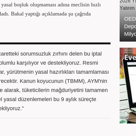
yasal boşluk oluşmaması adına meclisin hızlı
ladı. Bakal yaptığı açıklamada şu çağrıda
OEDA
Depo
Mily
retteki sorumsuzluk zırhını delen bu iptal
 olumlu karşılıyor ve destekliyoruz. Resmi
r, yürütmenin yasal hazırlıkları tamamlaması
irecektir. Kanun koyucunun (TBMM), AYM'nin
ate alarak, tüketicilerin mağduriyetini tamamen
l yasal düzenlemeleri bu 9 aylık süreçte
ekliyoruz."