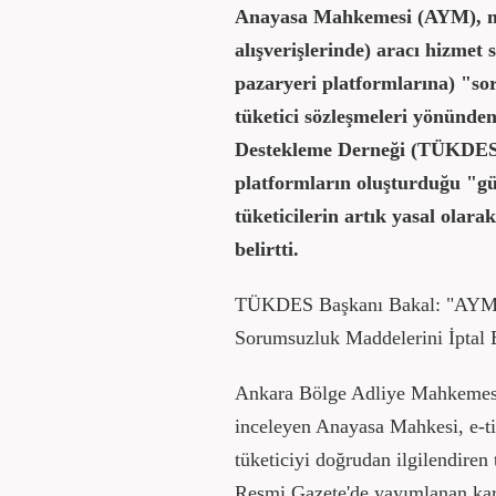
Anayasa Mahkemesi (AYM), mes
alışverişlerinde) aracı hizmet 
pazaryeri platformlarına) "s
tüketici sözleşmeleri yönünden
Destekleme Derneği (TÜKDES)
platformların oluşturduğu "gü
tüketicilerin artık yasal ola
belirtti.
TÜKDES Başkanı Bakal: "AYM, E
Sorumsuzluk Maddelerini İptal E
Ankara Bölge Adliye Mahkemesi 
inceleyen Anayasa Mahkesi, e-tic
tüketiciyi doğrudan ilgilendiren 
Resmi Gazete'de yayımlanan kara