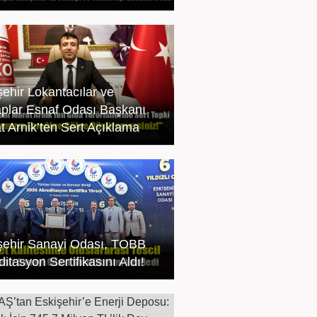
şehir Lokantacılar ve
plar Esnaf Odası Başkanı
t Arnik’ten Sert Açıklama
şehir Sanayi Odası, TOBB
itasyon Sertifikasını Aldı!