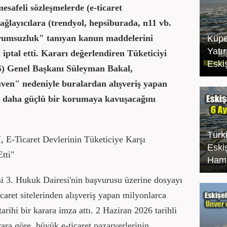
afeli sözleşmelerde (e-ticaret
sağlayıcılara (trendyol, hepsiburada, n11 vb.
orumsuzluk" tanıyan kanun maddelerini
Küpe
Yatı
 iptal etti. Kararı değerlendiren Tüketiciyi
Eski
 Genel Başkanı Süleyman Bakal,
ven" nedeniyle buralardan alışveriş yapan
rak daha güçlü bir korumaya kavuşacağını
Türk
-Ticaret Devlerinin Tüketiciye Karşı
Eski
tti"
Haml
3. Hukuk Dairesi'nin başvurusu üzerine dosyayı
aret sitelerinden alışveriş yapan milyonlarca
tarihi bir karara imza attı. 2 Haziran 2026 tarihli
ra göre, büyük e-ticaret pazaryerlerinin,