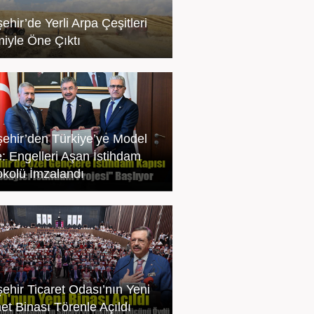
ehir’de Yerli Arpa Çeşitleri
miyle Öne Çıktı
şehir’den Türkiye’ye Model
e: Engelleri Aşan İstihdam
okolü İmzalandı
şehir Ticaret Odası’nın Yeni
et Binası Törenle Açıldı