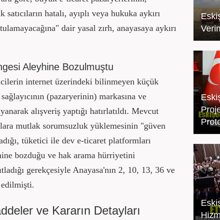
 satıcıların hatalı, ayıplı veya hukuka aykırı
Eskiş
tulamayacağına" dair yasal zırh, anayasaya aykırı
Veri
ngesi Aleyhine Bozulmuştu
icilerin internet üzerindeki bilinmeyen küçük
t sağlayıcının (pazaryerinin) markasına ve
Eski
Proj
narak alışveriş yaptığı hatırlatıldı. Mevcut
Prot
lara mutlak sorumsuzluk yüklemesinin "güven
ığı, tüketici ile dev e-ticaret platformları
yhine bozduğu ve hak arama hürriyetini
tladığı gerekçesiyle Anayasa'nın 2, 10, 13, 36 ve
edilmişti.
Eski
addeler ve Kararın Detayları
Hizm