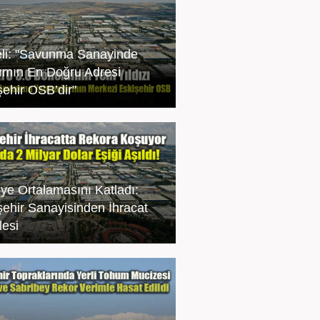
li: "Savunma Sanayinde
rımın En Doğru Adresi
şehir OSB’dir"
iye Ortalamasını Katladı:
şehir Sanayisinden İhracat
esi