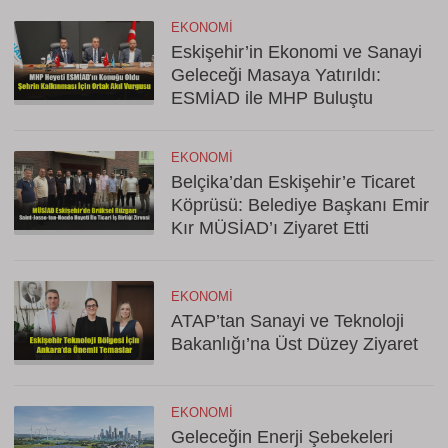
EKONOMI
Eskişehir’in Ekonomi ve Sanayi
Geleceği Masaya Yatırıldı:
ESMİAD ile MHP Buluştu
EKONOMI
Belçika’dan Eskişehir’e Ticaret
Köprüsü: Belediye Başkanı Emir
Kır MÜSİAD’ı Ziyaret Etti
EKONOMI
ATAP’tan Sanayi ve Teknoloji
Bakanlığı’na Üst Düzey Ziyaret
EKONOMI
Geleceğin Enerji Şebekeleri