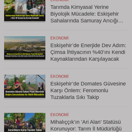
Tarımda Kimyasal Yerine
Biyolojik Mücadele: Eskişehir
Sahalarında Samuray Arıcığı
Dönemi
EKONOMI
Eskişehir’de Enerjide Dev Adım:
Çimsa İhtiyacının %40’ını Kendi
Kaynaklarından Karşılayacak
EKONOMI
Eskişehir’de Domates Güvesine
Karşı Önlem: Feromonlu
Tuzaklarla Sıkı Takip
EKONOMI
Mihalıççık’ın ’Ari Alan’ Statüsü
Korunuyor: Tarım İl Müdürlüğü