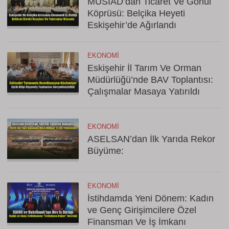
MÜSİAD’dan Ticaret Ve Gönül
Köprüsü: Belçika Heyeti
Eskişehir’de Ağırlandı
EKONOMI
Eskişehir İl Tarım Ve Orman
Müdürlüğü’nde BAV Toplantısı:
Çalışmalar Masaya Yatırıldı
EKONOMI
ASELSAN’dan İlk Yarıda Rekor
Büyüme:
EKONOMI
İstihdamda Yeni Dönem: Kadın
ve Genç Girişimcilere Özel
Finansman Ve İş İmkanı