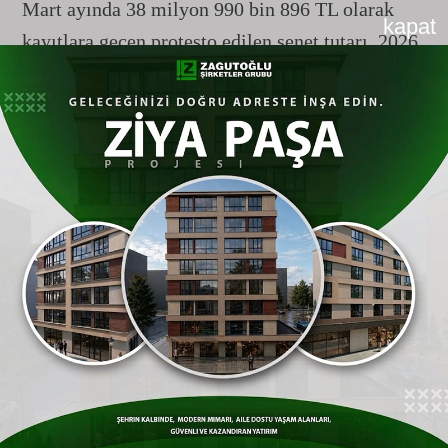
Mart ayında 38 milyon 990 bin 896 TL olarak
kapat
kayıtlara geçen protesto edilen senet tutarı, 2026
yılının aynı döneminde yüzde 75,90 gibi yüksek
bir artış oranı yakalayarak 68 milyon 585 bin 224
TL seviyesine fırladı.
İnşaat Sektöründe Hareketlilik: Konut
Satışları
Eskişehir
’de Arttı
Ekonomik Göstergeler Raporu'nda yer alan
Türkiye İstatistik Kurumu (TÜİK) verilerine
göre,
Eskişehir
gayrimenkul piyasasında pozitif
bir ivme yakalandı. Kent genelinde yapılan konut
satışları, geçen yılın aynı dönemine kıyasla artış
gösterdi.