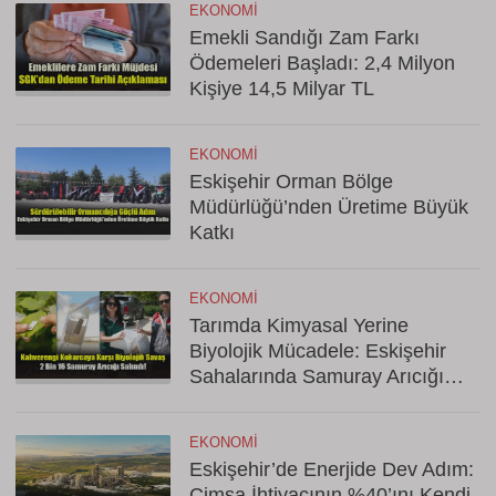
EKONOMI
Emekli Sandığı Zam Farkı
Ödemeleri Başladı: 2,4 Milyon
Kişiye 14,5 Milyar TL
EKONOMI
Eskişehir Orman Bölge
Müdürlüğü’nden Üretime Büyük
Katkı
EKONOMI
Tarımda Kimyasal Yerine
Biyolojik Mücadele: Eskişehir
Sahalarında Samuray Arıcığı
Dönemi
EKONOMI
Eskişehir’de Enerjide Dev Adım:
Çimsa İhtiyacının %40’ını Kendi