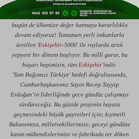
değer sağlamak var. Bizler Karakurt ve
Devrim'den aldığımız o büyük ilham ve inançla,
bugün de ülkemize değer katmaya kararlılıkla
devam ediyoruz! Tamamen yerli imkanlarla
üretilen '
Eskişehir
-5000' ile raylarda artık
yepyeni bir dönem başlıyor. Bu millî gurur, bu
başarı hepimizin, tüm
Eskişehir
'indir.
'Tam Bağımsız Türkiye' hedefi doğrultusunda,
Cumhurbaşkanımız Sayın Recep Tayyip
Erdoğan’ın liderliğinde gece gündüz çalışmayı
sürdüreceğiz. Bu güzide projenin hayata
geçmesindeki büyük gayretleri için; kıymetli
Bakanımıza, milletvekillerimize, geceyi gündüze
katan mühendislerimize ve fabrikada ter döken