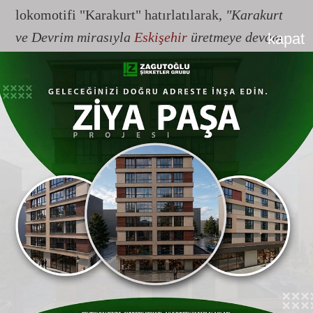
lokomotifi "Karakurt" hatırlatılarak,
"Karakurt
ve Devrim mirasıyla
Eskişehir
üretmeye devam
kapat
ediyor"
vurgusu yapıldı.
"
Eskişehir
-5000 ile Raylarda Yeni Bir
Dönem Başlıyor"
Projenin detaylarına ve millî teknoloji hamlesi
içerisindeki önemine ilişkin resmi açıklamalarda
bulunan AK Parti
Eskişehir
İl Başkanı Gürhan
Albayrak,
Eskişehir
'in genetik bir üretim koduna
sahip olduğunu belirterek şunları söyledi:
“
Eskişehir
’imizin genlerinde üretmek, katma