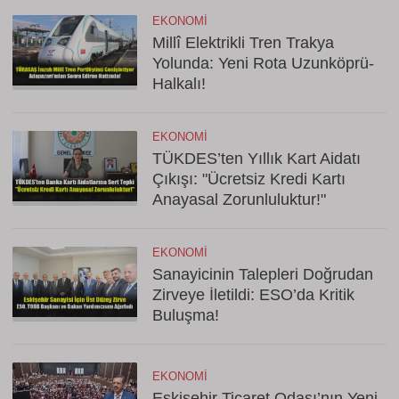
EKONOMI
Millî Elektrikli Tren Trakya
Yolunda: Yeni Rota Uzunköprü-
Halkalı!
EKONOMI
TÜKDES’ten Yıllık Kart Aidatı
Çıkışı: "Ücretsiz Kredi Kartı
Anayasal Zorunluluktur!"
EKONOMI
Sanayicinin Talepleri Doğrudan
Zirveye İletildi: ESO’da Kritik
Buluşma!
EKONOMI
Eskişehir Ticaret Odası’nın Yeni