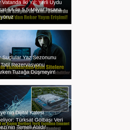
 Vatanda İki Yıl: Yerli Uydu
sat 6A ile 5,5 Milyar İnsana
ıyoruz
r Suçlular Yaz Sezonunu
: Tatil Rezervasyonu
rken Tuzağa Düşmeyin!
ye’nin Dijital Kalesi
eliyor: Türksat Gölbaşı Veri
zi’nin Temeli Atıldı!