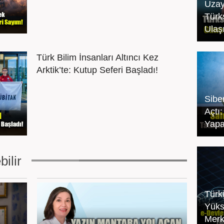
Uzay
Türk
Ulaş
Türk Bilim İnsanları Altıncı Kez
Arktik’te: Kutup Seferi Başladı!
Sibe
Açtı
Yapa
bilir
Türki
Yüks
Merke