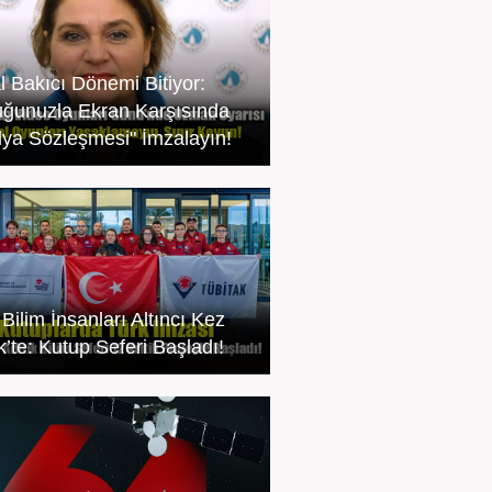
al Bakıcı Dönemi Bitiyor:
ğunuzla Ekran Karşısında
ya Sözleşmesi" İmzalayın!
Bilim İnsanları Altıncı Kez
k’te: Kutup Seferi Başladı!