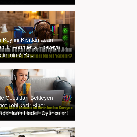
 Keyfini Kısıtlamadan
nlik: Fortnite’ta Ebeveyn
timinin 6 Yolu
lde Çocukları Bekleyen
net Tehlikesi: Siber
ırganların Hedefi Oyuncular!