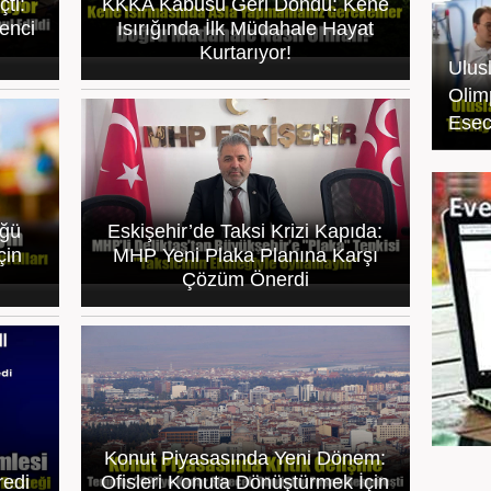
ti:
KKKA Kabusu Geri Döndü: Kene
enci
Isırığında İlk Müdahale Hayat
Kurtarıyor!
Ulus
Olim
Ese
üğü
Eskişehir’de Taksi Krizi Kapıda:
çin
MHP Yeni Plaka Planına Karşı
Çözüm Önerdi
Konut Piyasasında Yeni Dönem:
redi
Ofisleri Konuta Dönüştürmek İçin