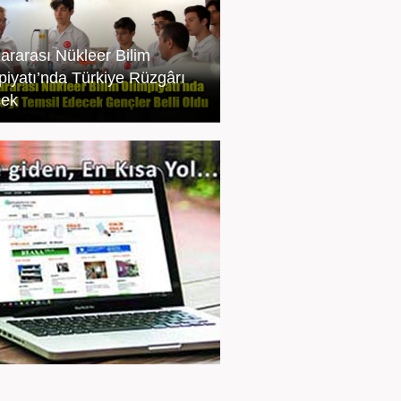
lararası Nükleer Bilim
piyatı’nda Türkiye Rüzgârı
cek