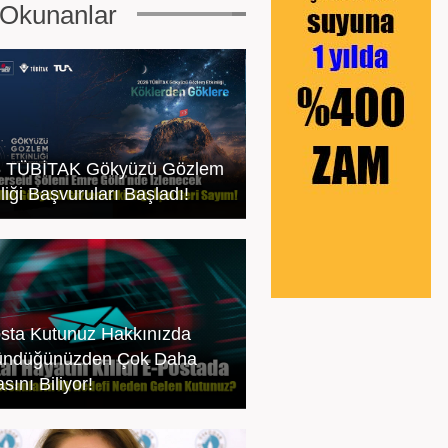
Okunanlar
 TÜBİTAK Gökyüzü Gözlem
liği Başvuruları Başladı!
sta Kutunuz Hakkınızda
ündüğünüzden Çok Daha
sını Biliyor!