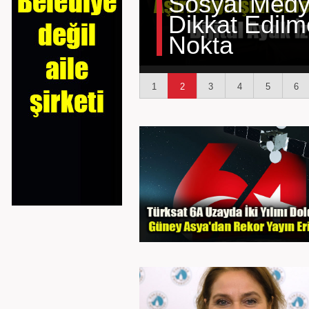
Sosyal Medy
Dikkat Edil
Nokta
1
2
3
4
5
6
16