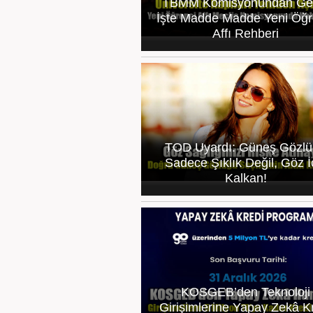
TBMM Komisyonundan Geç
İşte Madde Madde Yeni Öğr
Affı Rehberi
TOD Uyardı: Güneş Gözl
Sadece Şıklık Değil, Göz İ
Kalkan!
KOSGEB’den Teknoloji
Girişimlerine Yapay Zekâ K