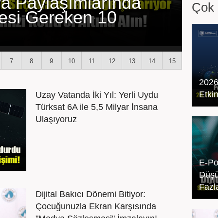
a Paylaşımlarında
Çok 
mesi Gereken 10
7
8
9
10
11
12
13
14
15
17
18
19
20
2026
Etkin
Uzay Vatanda İki Yıl: Yerli Uydu
Türksat 6A ile 5,5 Milyar İnsana
Ulaşıyoruz
E-Po
Düş
Fazla
Dijital Bakıcı Dönemi Bitiyor:
Çocuğunuzla Ekran Karşısında