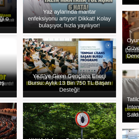
Yaz aylarında mantar
ği o
enfeksiyonu artıyor! Dikkat! Kolay
bulaşıyor, hızla yayılıyor!
Oyun
Güve
Dene
YKS’ye Giren Gençlere Enerji
eş
Bursu: Aylık 13 Bin 750 TL Başarı
Desteği!
Tati
İnter
Sald