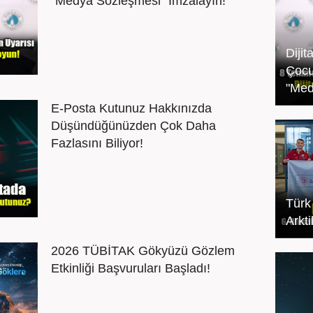
"Medya Sözleşmesi" İmzalayın!
Dijit
Çocu
"Med
E-Posta Kutunuz Hakkınızda
Düşündüğünüzden Çok Daha
Fazlasını Biliyor!
Türk 
Arkti
2026 TÜBİTAK Gökyüzü Gözlem
Etkinliği Başvuruları Başladı!