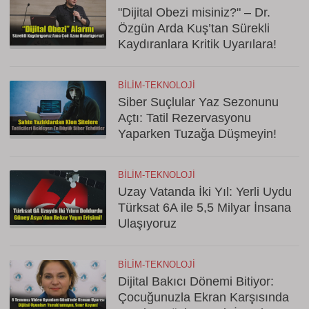
"Dijital Obezi misiniz?" – Dr.
Özgün Arda Kuş’tan Sürekli
Kaydıranlara Kritik Uyarılara!
BILIM-TEKNOLOJI
Siber Suçlular Yaz Sezonunu
Açtı: Tatil Rezervasyonu
Yaparken Tuzağa Düşmeyin!
BILIM-TEKNOLOJI
Uzay Vatanda İki Yıl: Yerli Uydu
Türksat 6A ile 5,5 Milyar İnsana
Ulaşıyoruz
BILIM-TEKNOLOJI
Dijital Bakıcı Dönemi Bitiyor:
Çocuğunuzla Ekran Karşısında