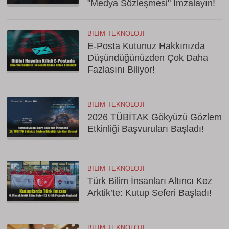
"Medya Sözleşmesi" İmzalayın!
BILIM-TEKNOLOJI
E-Posta Kutunuz Hakkınızda
Düşündüğünüzden Çok Daha
Fazlasını Biliyor!
BILIM-TEKNOLOJI
2026 TÜBİTAK Gökyüzü Gözlem
Etkinliği Başvuruları Başladı!
BILIM-TEKNOLOJI
Türk Bilim İnsanları Altıncı Kez
Arktik’te: Kutup Seferi Başladı!
BILIM-TEKNOLOJI