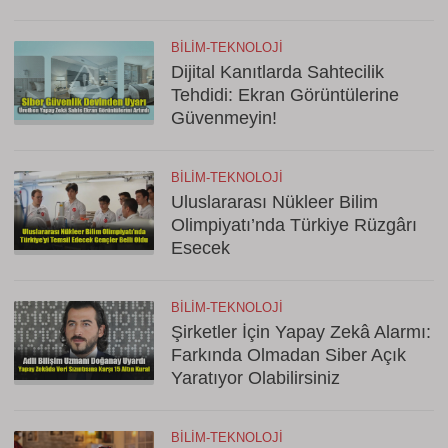
BILIM-TEKNOLOJI
Dijital Kanıtlarda Sahtecilik
Tehdidi: Ekran Görüntülerine
Güvenmeyin!
BILIM-TEKNOLOJI
Uluslararası Nükleer Bilim
Olimpiyatı’nda Türkiye Rüzgârı
Esecek
BILIM-TEKNOLOJI
Şirketler İçin Yapay Zekâ Alarmı:
Farkında Olmadan Siber Açık
Yaratıyor Olabilirsiniz
BILIM-TEKNOLOJI