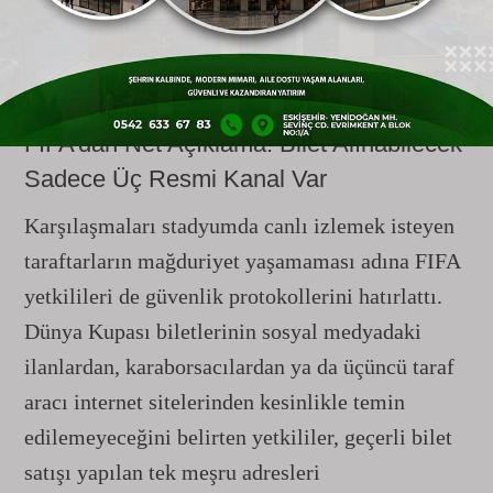
çıkan sponsorlu reklamları, sosyal medya
ilanlarını ve oltalama amacıyla gönderilen e-
posta linklerini aktif olarak kullanıyor.
FIFA’dan Net Açıklama: Bilet Alınabilecek
Sadece Üç Resmi Kanal Var
Karşılaşmaları stadyumda canlı izlemek isteyen
taraftarların mağduriyet yaşamaması adına FIFA
yetkilileri de güvenlik protokollerini hatırlattı.
Dünya Kupası biletlerinin sosyal medyadaki
ilanlardan, karaborsacılardan ya da üçüncü taraf
aracı internet sitelerinden kesinlikle temin
edilemeyeceğini belirten yetkililer, geçerli bilet
satışı yapılan tek meşru adresleri