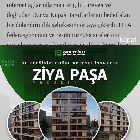
internet ağlarında mantar gibi türeyen ve
doğrudan Dünya Kupası taraftarlarını hedef alan
bir dolandırıcılık şebekesini ortaya çıkardı. FIFA
federasyonunun ve resmi turnuva sitelerinin
kapat
görsel tasarımını, logolarını ve dilini kopyalayan
bu sahte platformlar, bilet veya forma satın
almak isteyen kullanıcıları sahte bir kayıt ve
ödeme sürecine sürüklüyor. Mağdurlar, resmi
sitede işlem yaptıklarını zannederken üyelik
oluşturuyor, ürünü sepete ekliyor ve kredi kartı
bilgilerini girerek hem paralarını siber suçlulara
kaptırıyor hem de kimlik bilgilerini tehlikeye
atıyor. Dolandırıcılar bu sitelerin trafiğini
artırmak için arama motorlarında üst sıralarda