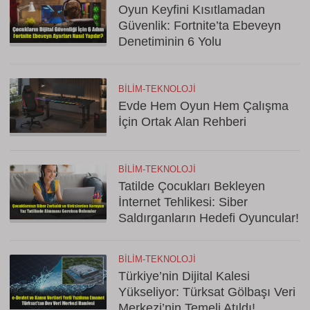
Oyun Keyfini Kısıtlamadan
Güvenlik: Fortnite’ta Ebeveyn
Denetiminin 6 Yolu
BILIM-TEKNOLOJI
Evde Hem Oyun Hem Çalışma
İçin Ortak Alan Rehberi
BILIM-TEKNOLOJI
Tatilde Çocukları Bekleyen
İnternet Tehlikesi: Siber
Saldırganların Hedefi Oyuncular!
BILIM-TEKNOLOJI
Türkiye’nin Dijital Kalesi
Yükseliyor: Türksat Gölbaşı Veri
Merkezi’nin Temeli Atıldı!