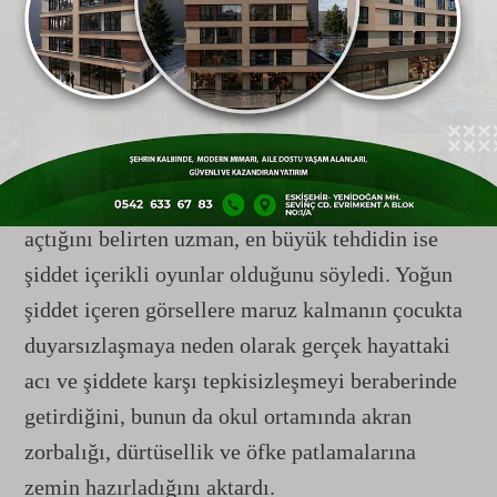
çocukların bilişsel ve duygusal gelişimini
baltaladığına dikkat çeken Dr. Demet Gülaldı,
özellikle erken çocukluk döneminde kurgu ile
gerçek ayrımının tam yapılamadığını hatırlattı.
Korku ve yoğun gerilim içeren ögelerin kaygı
bozukluklarına ve uyku düzensizliklerine yol
açtığını belirten uzman, en büyük tehdidin ise
şiddet içerikli oyunlar olduğunu söyledi. Yoğun
şiddet içeren görsellere maruz kalmanın çocukta
duyarsızlaşmaya neden olarak gerçek hayattaki
acı ve şiddete karşı tepkisizleşmeyi beraberinde
getirdiğini, bunun da okul ortamında akran
zorbalığı, dürtüsellik ve öfke patlamalarına
zemin hazırladığını aktardı.