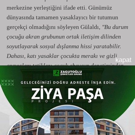
merkezine yerleştiğini ifade etti. Günümüz
dünyasında tamamen yasaklayıcı bir tutumun
gerçekçi olmadığını söyleyen Gülaldı,
"Bu durum
çocuğu akran grubunun ortak iletişim dilinden
soyutlayarak sosyal dışlanma hissi yaratabilir.
Dahası, katı yasaklar çocukta merakı ve gizli
kapat
arayışları tetikler; çocuk ebeveyn denetiminden
uzak, kontrolsüz alanlarda bu ihtiyacını
doyurmaya çalışırken gizliliğe ve yalana
yönelebilir. Asıl sağlıklı yaklaşım, yasaklamak
değil, doğru ve net sınırlar koymaktır"
dedi.
Şiddet İçerikli Oyunlar Duyarsızlaştırıyor
Yaşa uygun olmayan oyun seçimlerinin