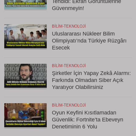
Tehdidi: Ekran Görüntülerine
Güvenmeyin!
BILIM-TEKNOLOJI
Uluslararası Nükleer Bilim
Olimpiyatı’nda Türkiye Rüzgârı
Esecek
BILIM-TEKNOLOJI
Şirketler İçin Yapay Zekâ Alarmı:
Farkında Olmadan Siber Açık
Yaratıyor Olabilirsiniz
BILIM-TEKNOLOJI
Oyun Keyfini Kısıtlamadan
Güvenlik: Fortnite’ta Ebeveyn
Denetiminin 6 Yolu