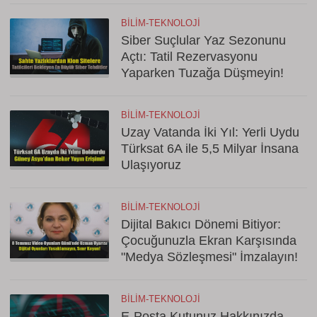
BILIM-TEKNOLOJI
Siber Suçlular Yaz Sezonunu
Açtı: Tatil Rezervasyonu
Yaparken Tuzağa Düşmeyin!
BILIM-TEKNOLOJI
Uzay Vatanda İki Yıl: Yerli Uydu
Türksat 6A ile 5,5 Milyar İnsana
Ulaşıyoruz
BILIM-TEKNOLOJI
Dijital Bakıcı Dönemi Bitiyor:
Çocuğunuzla Ekran Karşısında
"Medya Sözleşmesi" İmzalayın!
BILIM-TEKNOLOJI
E-Posta Kutunuz Hakkınızda