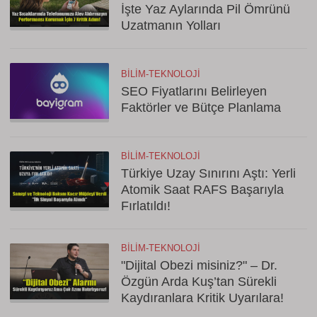
İşte Yaz Aylarında Pil Ömrünü
Uzatmanın Yolları
BILIM-TEKNOLOJI
SEO Fiyatlarını Belirleyen
Faktörler ve Bütçe Planlama
BILIM-TEKNOLOJI
Türkiye Uzay Sınırını Aştı: Yerli
Atomik Saat RAFS Başarıyla
Fırlatıldı!
BILIM-TEKNOLOJI
"Dijital Obezi misiniz?" – Dr.
Özgün Arda Kuş’tan Sürekli
Kaydıranlara Kritik Uyarılara!